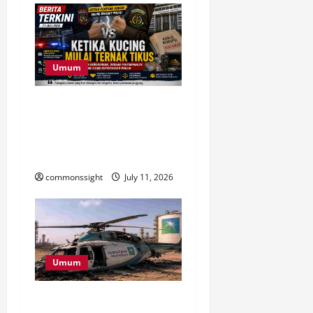
Umum
Ketika Penegak Hukum
Saling Berhadapan,
Kepercayaan Publik Ikut
Dipertaruhkan
commonssight
July 11, 2026
Umum
Helikopter Aramco Jatuh di