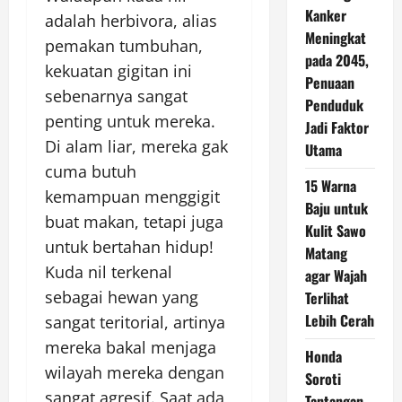
Kanker
adalah herbivora, alias
Meningkat
pemakan tumbuhan,
pada 2045,
kekuatan gigitan ini
Penuaan
sebenarnya sangat
Penduduk
penting untuk mereka.
Jadi Faktor
Di alam liar, mereka gak
Utama
cuma butuh
15 Warna
kemampuan menggigit
Baju untuk
buat makan, tetapi juga
Kulit Sawo
untuk bertahan hidup!
Matang
Kuda nil terkenal
agar Wajah
sebagai hewan yang
Terlihat
Lebih Cerah
sangat teritorial, artinya
mereka bakal menjaga
Honda
wilayah mereka dengan
Soroti
sangat agresif. Saat ada
Tantangan