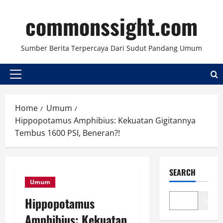
Skip
commonssight.com
to
content
Sumber Berita Terpercaya Dari Sudut Pandang Umum
Primary
Menu
Home
Umum
Hippopotamus Amphibius: Kekuatan Gigitannya
Tembus 1600 PSI, Beneran?!
SEARCH
Umum
Hippopotamus
Search
Amphibius: Kekuatan