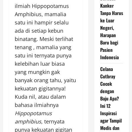
Kanker
ilmiah Hippopotamus
Tanpa Harus
Amphibius, mamalia
ke Luar
satu ini hampir selalu
Negeri,
ada di setiap kebun
Harapan
binatang. Meski terlihat
Baru bagi
tenang , mamalia yang
Pasien
satu ini ternyata punya
Indonesia
kelebihan luar biasa
Celana
yang mungkin gak
Cutbray
banyak orang tahu, yaitu
Cocok
kekuatan gigitannya!
dengan
Kuda nil, atau dalam
Baju Apa?
bahasa ilmiahnya
Ini 12
Hippopotamus
Inspirasi
agar Tampil
amphibius
, ternyata
Modis dan
punya kekuatan gigitan