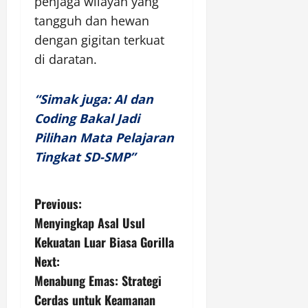
penjaga wilayah yang
tangguh dan hewan
dengan gigitan terkuat
di daratan.
“Simak juga: AI dan
Coding Bakal Jadi
Pilihan Mata Pelajaran
Tingkat SD-SMP”
P
Previous:
Menyingkap Asal Usul
o
Kekuatan Luar Biasa Gorilla
s
Next:
Menabung Emas: Strategi
t
Cerdas untuk Keamanan