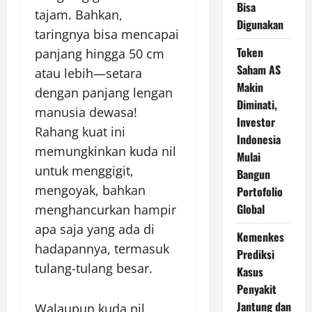
Bisa
tajam. Bahkan,
Digunakan
taringnya bisa mencapai
Token
panjang hingga 50 cm
Saham AS
atau lebih—setara
Makin
dengan panjang lengan
Diminati,
manusia dewasa!
Investor
Rahang kuat ini
Indonesia
memungkinkan kuda nil
Mulai
untuk menggigit,
Bangun
mengoyak, bahkan
Portofolio
Global
menghancurkan hampir
apa saja yang ada di
Kemenkes
hadapannya, termasuk
Prediksi
tulang-tulang besar.
Kasus
Penyakit
Jantung dan
Walaupun kuda nil