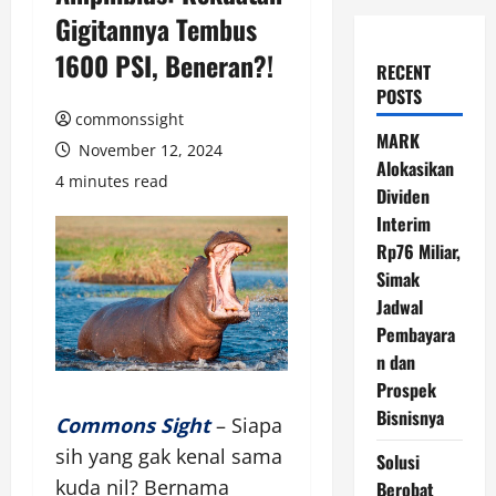
Gigitannya Tembus
1600 PSI, Beneran?!
RECENT
POSTS
commonssight
MARK
November 12, 2024
Alokasikan
4 minutes read
Dividen
Interim
Rp76 Miliar,
Simak
Jadwal
Pembayara
n dan
Prospek
Bisnisnya
Commons Sight
– Siapa
sih yang gak kenal sama
Solusi
kuda nil? Bernama
Berobat