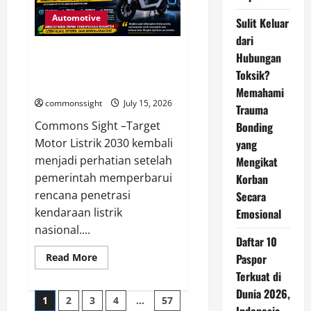
Matang
agar
Automotive
Sulit Keluar
Wajah
Terlihat
dari
Lebih
Honda Soroti Tantangan Target
Hubungan
Cerah
Motor Listrik Indonesia
Toksik?
Menjelang 2030
Memahami
commonssight
July 15, 2026
Trauma
Commons Sight –Target
Bonding
Motor Listrik 2030 kembali
yang
menjadi perhatian setelah
Mengikat
pemerintah memperbarui
Korban
rencana penetrasi
Secara
kendaraan listrik
Emosional
nasional....
Daftar 10
Read
Read More
Paspor
more
Terkuat di
about
Honda
Dunia 2026,
Posts
Soroti
1
2
3
4
…
57
Tantangan