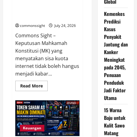
Harus
Global
Komdigi Kaji Putusan MK, Kuota
Mengalahkan
Aksi
Internet Tak Boleh Hangus dan
Kemenkes
Main
Harus Tetap Bisa Digunakan
Hakim
Prediksi
Sendiri
commonssight
July 24, 2026
Kasus
Commons Sight –
Penyakit
Keputusan Mahkamah
Jantung dan
Konstitusi (MK) yang
Kanker
menyatakan sisa kuota
Meningkat
internet tidak boleh hangus
pada 2045,
menjadi kabar...
Penuaan
Penduduk
Read
Read More
Jadi Faktor
more
about
Utama
Komdigi
Kaji
Putusan
15 Warna
MK,
Kuota
Baju untuk
Internet
Tak
Kulit Sawo
Boleh
Keuangan
Matang
Hangus
dan