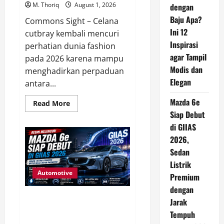
Negeri,
M. Thoriq
August 1, 2026
dengan
Harapan
Baru
Baju Apa?
Commons Sight – Celana
bagi
Pasien
Ini 12
cutbray kembali mencuri
Indonesia
Inspirasi
perhatian dunia fashion
agar Tampil
pada 2026 karena mampu
Modis dan
menghadirkan perpaduan
Elegan
antara...
Mazda 6e
Read
Read More
more
Siap Debut
about
Celana
di GIIAS
Cutbray
Cocok
2026,
dengan
Sedan
Baju
Apa?
Listrik
Ini
12
Automotive
Premium
Inspirasi
agar
dengan
Tampil
Mazda 6e Siap Debut di GIIAS
Modis
Jarak
dan
2026, Sedan Listrik Premium
Tempuh
Elegan
dengan Jarak Tempuh hingga