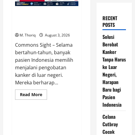
Solusi Berobat Kanker Tanpa
RECENT
Harus ke Luar Negeri, Harapan
POSTS
Baru bagi Pasien Indonesia
M. Thoriq
August 3, 2026
Solusi
Berobat
Commons Sight – Selama
Kanker
bertahun-tahun, banyak
Tanpa Harus
pasien Indonesia memilih
ke Luar
menjalani pengobatan
Negeri,
kanker di luar negeri.
Harapan
Mereka berharap...
Baru bagi
Read
Read More
Pasien
more
Gaya Hidup
about
Indonesia
Solusi
Berobat
Kanker
Celana Cutbray Cocok dengan
Celana
Tanpa
Baju Apa? Ini 12 Inspirasi agar
Cutbray
Harus
ke
Tampil Modis dan Elegan
Cocok
Luar