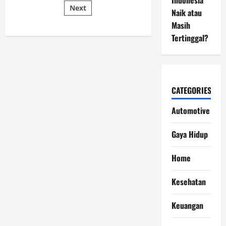
Indonesia
Target
Next
pagination
Motor
Naik atau
Listrik
Indonesia
Masih
Menjelang
Tertinggal?
2030
CATEGORIES
Automotive
Gaya Hidup
Home
Kesehatan
Keuangan