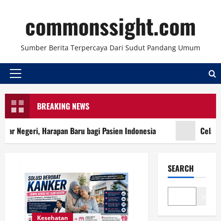
Skip
commonssight.com
to
content
Sumber Berita Terpercaya Dari Sudut Pandang Umum
Primary
Menu
BREAKING NEWS
Negeri, Harapan Baru bagi Pasien Indonesia
Celana Cutb
SEARCH
Search
Kesehatan