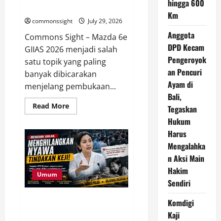
hingga 600
600 Km
Km
commonssight
July 29, 2026
Anggota
Commons Sight – Mazda 6e
DPD Kecam
GIIAS 2026 menjadi salah
Pengeroyok
satu topik yang paling
an Pencuri
banyak dibicarakan
Ayam di
menjelang pembukaan...
Bali,
Read
Read More
Tegaskan
more
about
Hukum
Mazda
Harus
6e
Siap
Mengalahka
Debut
di
n Aksi Main
GIIAS
2026,
Hakim
Sedan
Umum
Listrik
Sendiri
Premium
dengan
Anggota DPD Kecam
Komdigi
Jarak
Tempuh
Pengeroyokan Pencuri Ayam di
Kaji
hingga