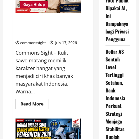
Foto Publik
Kanker
Meningkat
Gaya Hidup
Dipakai AI,
pada
2045,
Ini
Penuaan
15 Warna Baju untuk Kulit Sawo
Penduduk
Dampaknya
Jadi
Matang agar Wajah Terlihat
bagi Privasi
Faktor
Lebih Cerah
Utama
Pengguna
commonssight
July 17, 2026
Dollar AS
Commons Sight – Kulit
Sentuh
sawo matang memiliki
Level
karakter hangat yang
Tertinggi
menjadi ciri khas banyak
Setahun,
masyarakat Indonesia.
Bank
Warna...
Indonesia
Read
Read More
Perkuat
more
about
Strategi
15
Menjaga
Warna
Baju
Stabilitas
untuk
Kulit
Rupiah
Sawo