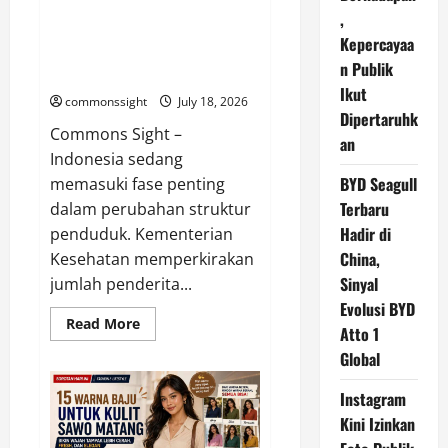
Kemenkes Prediksi Kasus
,
Penyakit Jantung dan Kanker
Kepercayaa
Meningkat pada 2045, Penuaan
n Publik
Penduduk Jadi Faktor Utama
Ikut
commonssight
July 18, 2026
Dipertaruhk
Commons Sight –
an
Indonesia sedang
BYD Seagull
memasuki fase penting
Terbaru
dalam perubahan struktur
Hadir di
penduduk. Kementerian
China,
Kesehatan memperkirakan
Sinyal
jumlah penderita...
Evolusi BYD
Read
Read More
Atto 1
more
about
Global
Kemenkes
Prediksi
Kasus
Instagram
Penyakit
Jantung
Kini Izinkan
dan