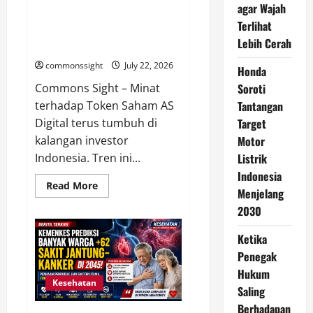
agar Wajah
Harus
Token Saham AS Makin Diminati,
Tetap
Terlihat
Bisa
Investor Indonesia Mulai
Digunakan
Lebih Cerah
Bangun Portofolio Global
commonssight
July 22, 2026
Honda
Soroti
Commons Sight – Minat
Tantangan
terhadap Token Saham AS
Target
Digital terus tumbuh di
Motor
kalangan investor
Listrik
Indonesia. Tren ini...
Indonesia
Read
Read More
Menjelang
more
about
2030
Token
Saham
AS
Ketika
Makin
Diminati,
Penegak
Investor
Hukum
Indonesia
Mulai
Kesehatan
Saling
Bangun
Portofolio
Berhadapan
Global