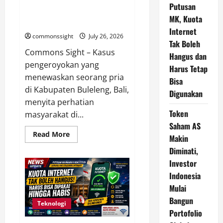
Bali, Tegaskan Hukum Harus
600
Putusan
Km
Mengalahkan Aksi Main Hakim
MK, Kuota
Sendiri
Internet
commonssight
July 26, 2026
Tak Boleh
Commons Sight – Kasus
Hangus dan
pengeroyokan yang
Harus Tetap
menewaskan seorang pria
Bisa
di Kabupaten Buleleng, Bali,
Digunakan
menyita perhatian
Token
masyarakat di...
Saham AS
Read
Read More
Makin
more
about
Diminati,
Anggota
DPD
Investor
Kecam
Indonesia
Pengeroyokan
Pencuri
Mulai
Ayam
di
Bangun
Bali,
Teknologi
Tegaskan
Portofolio
Hukum