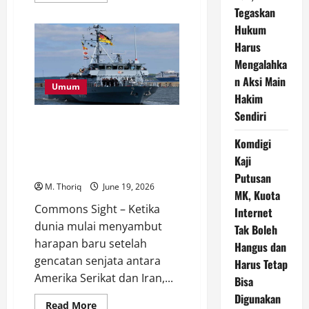
about
Tegaskan
Helikopter
Hukum
Aramco
Jatuh
Harus
di
Ras
Mengalahka
Tanura,
Seluruh
n Aksi Main
14
Umum
Penumpang
Hakim
dan
Sendiri
Kru
Jerman Kirim Kapal Penyapu
Dilaporkan
Meninggal
Ranjau ke Selat Hormuz,
Komdigi
Dunia
Langkah Penting untuk
Kaji
Membuka Jalur Energi Dunia
Putusan
M. Thoriq
June 19, 2026
MK, Kuota
Commons Sight – Ketika
Internet
dunia mulai menyambut
Tak Boleh
harapan baru setelah
Hangus dan
gencatan senjata antara
Harus Tetap
Amerika Serikat dan Iran,...
Bisa
Digunakan
Read
Read More