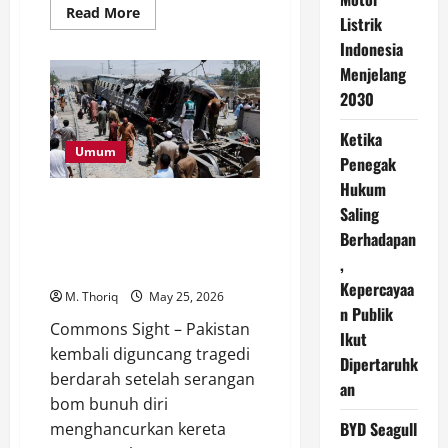
Read
Read More
Listrik
more
about
Indonesia
Ledakan
Maut
Menjelang
di
Pabrik
2030
Hanwha
Aerospace,
Ketika
Tragedi
yang
Umum
Penegak
Mengguncang
Industri
Hukum
Ruang
Bom Bunuh Diri Guncang Kereta
Angkasa
Saling
Korea
Militer Pakistan, Puluhan
Selatan
Berhadapan
Tentara Tewas di Tengah Konflik
,
Balochistan
Kepercayaa
M. Thoriq
May 25, 2026
n Publik
Commons Sight – Pakistan
Ikut
kembali diguncang tragedi
Dipertaruhk
berdarah setelah serangan
an
bom bunuh diri
BYD Seagull
menghancurkan kereta