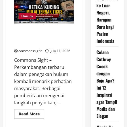
Pengeroyokan
Pencuri
ke Luar
Ayam
Negeri,
di
Bali,
Umum
Harapan
Tegaskan
Hukum
Baru bagi
Harus
Ketika Penegak Hukum Saling
Mengalahkan
Pasien
Aksi
Berhadapan, Kepercayaan
Main
Indonesia
Publik Ikut Dipertaruhkan
Hakim
Sendiri
commonssight
July 11, 2026
Celana
Cutbray
Commons Sight –
Cocok
Perkembangan terbaru
dengan
dalam penegakan hukum
Baju Apa?
kembali menarik perhatian
Ini 12
masyarakat. Berbagai
Inspirasi
pemberitaan mengenai
agar Tampil
langkah penyidikan,...
Modis dan
Read
Read More
Elegan
more
about
Ketika