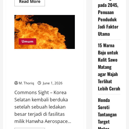
Read
Read More
pada 2045,
more
about
Penuaan
Media
Asing
Penduduk
Soroti
Demo
Jadi Faktor
Mahasiswa
Utama
Indonesia,
Tekanan
Ekonomi
Umum
15 Warna
Jadi
Perhatian
Baju untuk
Dunia
Ledakan Maut di Pabrik Hanwha
Kulit Sawo
Aerospace, Tragedi yang
Matang
Mengguncang Industri Ruang
agar Wajah
Angkasa Korea Selatan
Terlihat
M. Thoriq
June 1, 2026
Lebih Cerah
Commons Sight – Korea
Honda
Selatan kembali berduka
Soroti
setelah sebuah ledakan
Tantangan
besar terjadi di fasilitas
Target
milik Hanwha Aerospace...
Motor