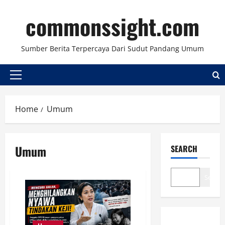
Skip
commonssight.com
to
content
Sumber Berita Terpercaya Dari Sudut Pandang Umum
Primary
Menu
Home
Umum
Umum
SEARCH
Search