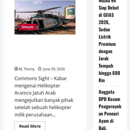
Mazda 6e
Penegak
Hukum
Siap Debut
Saling
di GIIAS
Berhadapan,
Kepercayaan
2026,
Publik
Ikut
Umum
Sedan
Dipertaruhkan
Listrik
Helikopter Aramco Jatuh di Ras
Premium
Tanura, Seluruh 14 Penumpang
dengan
dan Kru Dilaporkan Meninggal
Jarak
Dunia
Tempuh
M. Thoriq
June 29, 2026
hingga 600
Commons Sight – Kabar
Km
mengenai Helikopter
Anggota
Aramco Jatuh Arab
DPD Kecam
mengejutkan banyak pihak
Pengeroyok
setelah sebuah helikopter
an Pencuri
milik perusahaan...
Ayam di
Read
Read More
Bali,
more