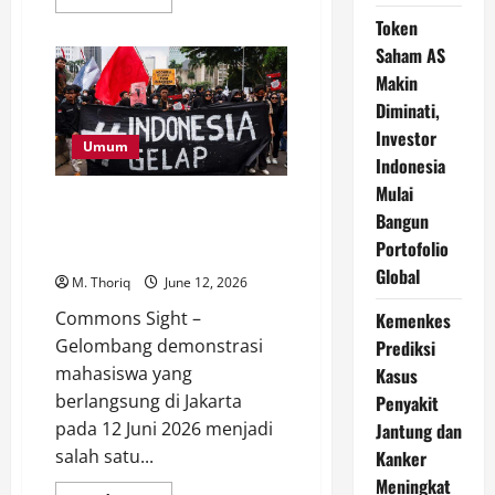
more
about
Token
Jerman
Saham AS
Kirim
Kapal
Makin
Penyapu
Ranjau
Diminati,
ke
Selat
Investor
Hormuz,
Umum
Langkah
Indonesia
Penting
Mulai
untuk
Media Asing Soroti Demo
Membuka
Bangun
Jalur
Mahasiswa Indonesia, Tekanan
Energi
Portofolio
Ekonomi Jadi Perhatian Dunia
Dunia
Global
M. Thoriq
June 12, 2026
Commons Sight –
Kemenkes
Gelombang demonstrasi
Prediksi
mahasiswa yang
Kasus
berlangsung di Jakarta
Penyakit
pada 12 Juni 2026 menjadi
Jantung dan
salah satu...
Kanker
Meningkat