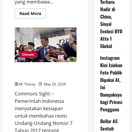
Terbaru
yang membawa...
Hadir di
Read
Read More
China,
more
about
Sinyal
Bom
Bunuh
Evolusi BYD
Diri
Atto 1
Guncang
Kereta
Global
Militer
Pakistan,
Puluhan
Umum
Instagram
Tentara
Tewas
Kini Izinkan
di
Pemerintah Siap Bahas RUU
Tengah
Foto Publik
Konflik
Pemilu, tapi Masih Tunggu DPR
Dipakai AI,
Balochistan
M. Thoriq
May 20, 2026
Ini
Commons Sight –
Dampaknya
Pemerintah Indonesia
bagi Privasi
menyatakan kesiapan
Pengguna
untuk membahas revisi
Dollar AS
Undang-Undang Nomor 7
Sentuh
Tahun 2017 tentang