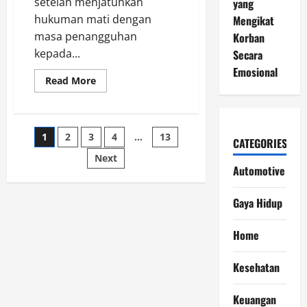
setelah menjatuhkan
yang
hukuman mati dengan
Mengikat
masa penangguhan
Korban
kepada...
Secara
Emosional
Read
Read More
more
about
Skandal
Korupsi
Guncang
Posts
1
2
3
4
…
13
Militer
CATEGORIES
China,
Dua
Next
pagination
Mantan
Automotive
Menteri
Pertahanan
Divonis
Gaya Hidup
Mati
Home
Kesehatan
Keuangan