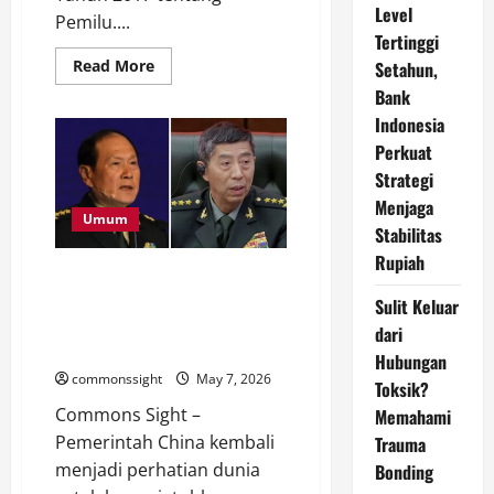
Level
Pemilu....
Tertinggi
Read
Read More
Setahun,
more
Bank
about
Pemerintah
Indonesia
Siap
Bahas
Perkuat
RUU
Pemilu,
Strategi
tapi
Masih
Menjaga
Tunggu
Umum
Stabilitas
DPR
Rupiah
Skandal Korupsi Guncang
Militer China, Dua Mantan
Sulit Keluar
Menteri Pertahanan Divonis
dari
Mati
Hubungan
commonssight
May 7, 2026
Toksik?
Commons Sight –
Memahami
Pemerintah China kembali
Trauma
menjadi perhatian dunia
Bonding