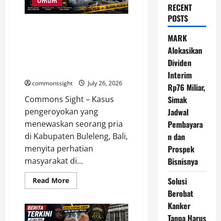
Umum
RECENT
POSTS
Anggota DPD Kecam
Pengeroyokan Pencuri Ayam di
MARK
Bali, Tegaskan Hukum Harus
Alokasikan
Mengalahkan Aksi Main Hakim
Dividen
Sendiri
Interim
commonssight
July 26, 2026
Rp76 Miliar,
Commons Sight – Kasus
Simak
pengeroyokan yang
Jadwal
menewaskan seorang pria
Pembayara
di Kabupaten Buleleng, Bali,
n dan
menyita perhatian
Prospek
masyarakat di...
Bisnisnya
Read
Solusi
Read More
more
Berobat
about
Anggota
Kanker
DPD
Kecam
Tanpa Harus