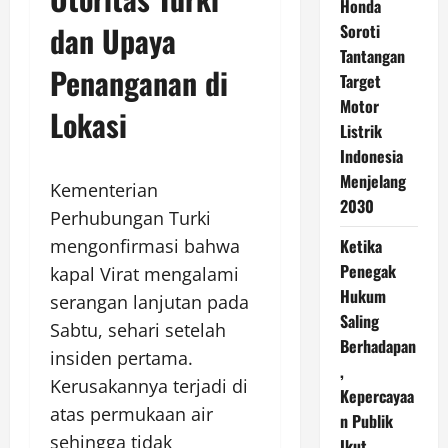
Honda
dan Upaya
Soroti
Tantangan
Penanganan di
Target
Motor
Lokasi
Listrik
Indonesia
Menjelang
Kementerian
2030
Perhubungan Turki
mengonfirmasi bahwa
Ketika
Penegak
kapal Virat mengalami
Hukum
serangan lanjutan pada
Saling
Sabtu, sehari setelah
Berhadapan
insiden pertama.
,
Kerusakannya terjadi di
Kepercayaa
atas permukaan air
n Publik
sehingga tidak
Ikut