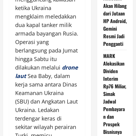
Akan Hilang
ketika Ukraina
dari Jutaan
mengklaim meledakkan
HP Android,
dua kapal tanker milik
Gemini
armada bayangan Rusia.
Resmi Jadi
Operasi yang
Pengganti
berlangsung pada Jumat
MARK
hingga Sabtu itu
Alokasikan
dilakukan melalui
drone
Dividen
laut
Sea Baby, dalam
Interim
kerja sama antara Dinas
Rp76 Miliar,
Keamanan Ukraina
Simak
(SBU) dan Angkatan Laut
Jadwal
Pembayara
Ukraina. Ledakan
n dan
terdengar keras di
Prospek
sekitar wilayah perairan
Bisnisnya
Turki, memicu