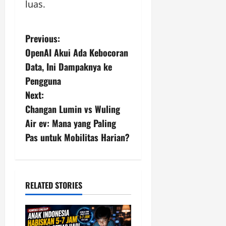
luas.
P
Previous:
OpenAI Akui Ada Kebocoran
o
Data, Ini Dampaknya ke
s
Pengguna
Next:
t
Changan Lumin vs Wuling
n
Air ev: Mana yang Paling
Pas untuk Mobilitas Harian?
a
v
i
RELATED STORIES
g