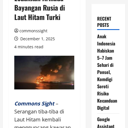
Bayangan Rusia di
Laut Hitam Turki
RECENT
POSTS
commonssight
Anak
December 1, 2025
Indonesia
4 minutes read
Habiskan
5–7 Jam
Sehari di
Ponsel,
Komdigi
Soroti
Risiko
Kecanduan
Commons Sight
–
Digital
Serangan tiba-tiba di
Google
Laut Hitam kembali
Assistant
mengguncang kawasan