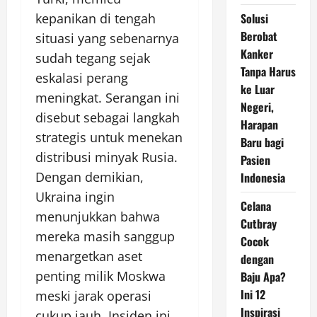
kepanikan di tengah
Solusi
Berobat
situasi yang sebenarnya
Kanker
sudah tegang sejak
Tanpa Harus
eskalasi perang
ke Luar
meningkat. Serangan ini
Negeri,
disebut sebagai langkah
Harapan
strategis untuk menekan
Baru bagi
distribusi minyak Rusia.
Pasien
Dengan demikian,
Indonesia
Ukraina ingin
Celana
menunjukkan bahwa
Cutbray
mereka masih sanggup
Cocok
menargetkan aset
dengan
penting milik Moskwa
Baju Apa?
Ini 12
meski jarak operasi
Inspirasi
cukup jauh. Insiden ini