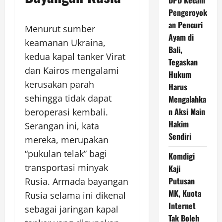
DPD Kecam
Pengeroyok
an Pencuri
Menurut sumber
Ayam di
keamanan Ukraina,
Bali,
kedua kapal tanker Virat
Tegaskan
dan Kairos mengalami
Hukum
kerusakan parah
Harus
sehingga tidak dapat
Mengalahka
n Aksi Main
beroperasi kembali.
Hakim
Serangan ini, kata
Sendiri
mereka, merupakan
“pukulan telak” bagi
Komdigi
transportasi minyak
Kaji
Putusan
Rusia. Armada bayangan
MK, Kuota
Rusia selama ini dikenal
Internet
sebagai jaringan kapal
Tak Boleh