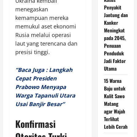
Ukraina kembali
Penyakit
menegaskan
Jantung dan
kemampuan mereka
Kanker
memukul aset ekonomi
Meningkat
Rusia melalui operasi
pada 2045,
laut yang terencana dan
Penuaan
presisi tinggi.
Penduduk
Jadi Faktor
Utama
“Baca Juga : Langkah
Cepat Presiden
15 Warna
Prabowo Menyapa
Baju untuk
Warga Tapanuli Utara
Kulit Sawo
Matang
Usai Banjir Besar”
agar Wajah
Terlihat
Konfirmasi
Lebih Cerah
Otoritas Turki