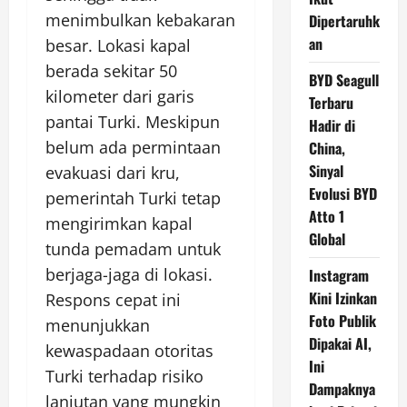
menimbulkan kebakaran
Dipertaruhk
an
besar. Lokasi kapal
berada sekitar 50
BYD Seagull
kilometer dari garis
Terbaru
pantai Turki. Meskipun
Hadir di
belum ada permintaan
China,
Sinyal
evakuasi dari kru,
Evolusi BYD
pemerintah Turki tetap
Atto 1
mengirimkan kapal
Global
tunda pemadam untuk
berjaga-jaga di lokasi.
Instagram
Kini Izinkan
Respons cepat ini
Foto Publik
menunjukkan
Dipakai AI,
kewaspadaan otoritas
Ini
Turki terhadap risiko
Dampaknya
lanjutan yang mungkin