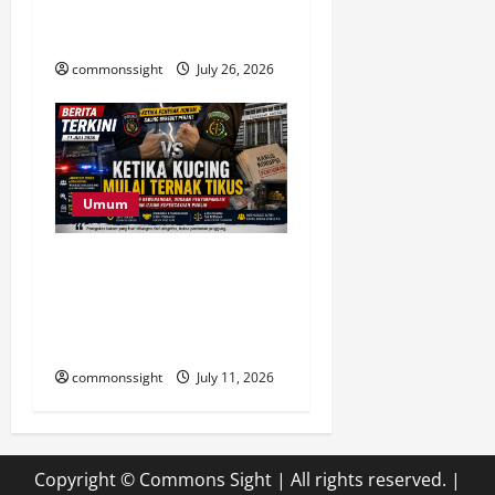
Harus Mengalahkan Aksi
Main Hakim Sendiri
commonssight
July 26, 2026
Umum
Ketika Penegak Hukum
Saling Berhadapan,
Kepercayaan Publik Ikut
Dipertaruhkan
commonssight
July 11, 2026
Copyright © Commons Sight | All rights reserved.
|