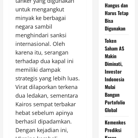
tanker yang digunakan
Hangus dan
untuk mengangkut
Harus Tetap
minyak ke berbagai
Bisa
negara sambil
Digunakan
menghindari sanksi
Token
internasional. Oleh
Saham AS
karena itu, serangan
Makin
terhadap dua kapal ini
Diminati,
memiliki dampak
Investor
strategis yang lebih luas.
Indonesia
Virat dilaporkan terkena
Mulai
Bangun
dua ledakan, sementara
Portofolio
Kairos sempat terbakar
Global
hebat sebelum apinya
berhasil dipadamkan.
Kemenkes
Dengan kejadian ini,
Prediksi
Kasus