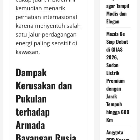
agar Tampil
kemudian menarik
Modis dan
perhatian internasional
Elegan
karena menyentuh salah
Mazda 6e
satu jalur perdagangan
Siap Debut
energi paling sensitif di
di GIIAS
kawasan.
2026,
Sedan
Dampak
Listrik
Premium
Kerusakan dan
dengan
Pukulan
Jarak
Tempuh
terhadap
hingga 600
Km
Armada
Anggota
Bayangan Rusia