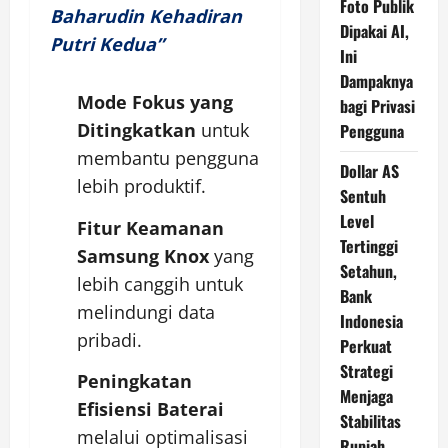
Foto Publik
Baharudin Kehadiran
Dipakai AI,
Putri Kedua”
Ini
Dampaknya
Mode Fokus yang
bagi Privasi
Ditingkatkan
untuk
Pengguna
membantu pengguna
Dollar AS
lebih produktif.
Sentuh
Level
Fitur Keamanan
Tertinggi
Samsung Knox
yang
Setahun,
lebih canggih untuk
Bank
melindungi data
Indonesia
pribadi.
Perkuat
Strategi
Peningkatan
Menjaga
Efisiensi Baterai
Stabilitas
melalui optimalisasi
Rupiah