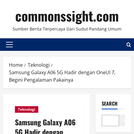
Skip
commonssight.com
to
content
Sumber Berita Terpercaya Dari Sudut Pandang Umum
Primary
Menu
Home
Teknologi
Samsung Galaxy A06 5G Hadir dengan OneUI 7,
Begini Pengalaman Pakainya
SEARCH
Teknologi
Samsung Galaxy A06
Search
5G Hadir dengan