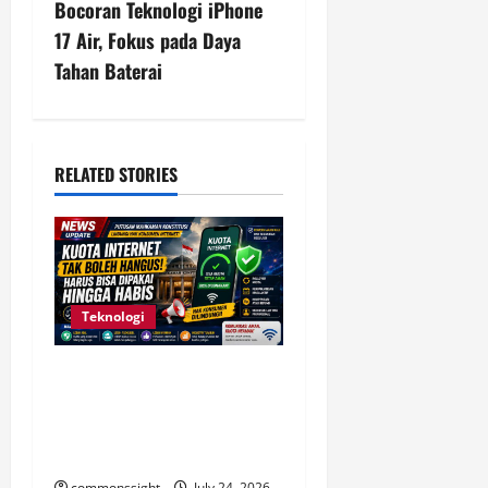
t
Bocoran Teknologi iPhone
n
17 Air, Fokus pada Daya
Tahan Baterai
a
v
i
RELATED STORIES
g
a
t
Teknologi
i
Komdigi Kaji Putusan MK,
Kuota Internet Tak Boleh
o
Hangus dan Harus Tetap
n
Bisa Digunakan
commonssight
July 24, 2026