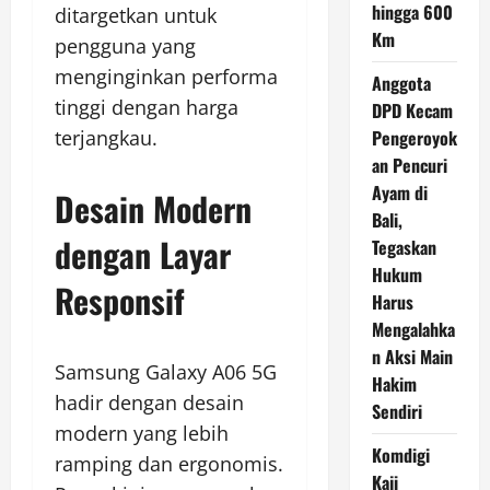
hingga 600
ditargetkan untuk
Km
pengguna yang
menginginkan performa
Anggota
tinggi dengan harga
DPD Kecam
Pengeroyok
terjangkau.
an Pencuri
Ayam di
Desain Modern
Bali,
dengan Layar
Tegaskan
Hukum
Responsif
Harus
Mengalahka
n Aksi Main
Samsung Galaxy A06 5G
Hakim
hadir dengan desain
Sendiri
modern yang lebih
Komdigi
ramping dan ergonomis.
Kaji