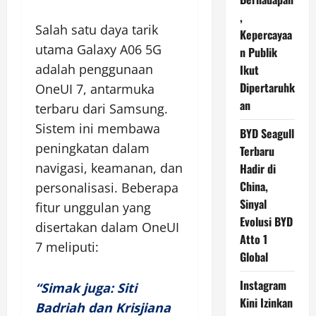
,
Salah satu daya tarik
Kepercayaa
utama Galaxy A06 5G
n Publik
adalah penggunaan
Ikut
Dipertaruhk
OneUI 7, antarmuka
an
terbaru dari Samsung.
Sistem ini membawa
BYD Seagull
peningkatan dalam
Terbaru
navigasi, keamanan, dan
Hadir di
China,
personalisasi. Beberapa
Sinyal
fitur unggulan yang
Evolusi BYD
disertakan dalam OneUI
Atto 1
7 meliputi:
Global
Instagram
“Simak juga: Siti
Kini Izinkan
Badriah dan Krisjiana