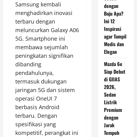
Samsung kembali
dengan
menghadirkan inovasi
Baju Apa?
Ini 12
terbaru dengan
Inspirasi
meluncurkan Galaxy A06
agar Tampil
5G. Smartphone ini
Modis dan
membawa sejumlah
Elegan
peningkatan signifikan
Mazda 6e
dibanding
Siap Debut
pendahulunya,
di GIIAS
termasuk dukungan
2026,
jaringan 5G dan sistem
Sedan
operasi OneUI 7
Listrik
berbasis Android
Premium
terbaru. Dengan
dengan
spesifikasi yang
Jarak
Tempuh
kompetitif, perangkat ini