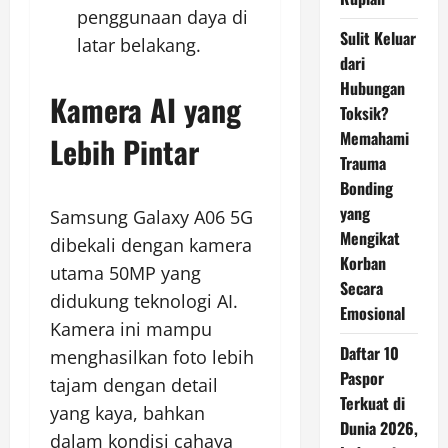
penggunaan daya di
Sulit Keluar
latar belakang.
dari
Hubungan
Kamera AI yang
Toksik?
Memahami
Lebih Pintar
Trauma
Bonding
yang
Samsung Galaxy A06 5G
Mengikat
dibekali dengan kamera
Korban
utama 50MP yang
Secara
didukung teknologi AI.
Emosional
Kamera ini mampu
Daftar 10
menghasilkan foto lebih
Paspor
tajam dengan detail
Terkuat di
yang kaya, bahkan
Dunia 2026,
dalam kondisi cahaya