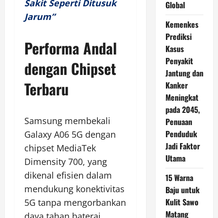
Sakit Seperti Ditusuk
Global
Jarum”
Kemenkes
Prediksi
Performa Andal
Kasus
Penyakit
dengan Chipset
Jantung dan
Terbaru
Kanker
Meningkat
pada 2045,
Samsung membekali
Penuaan
Penduduk
Galaxy A06 5G dengan
Jadi Faktor
chipset MediaTek
Utama
Dimensity 700, yang
dikenal efisien dalam
15 Warna
mendukung konektivitas
Baju untuk
Kulit Sawo
5G tanpa mengorbankan
Matang
daya tahan baterai.