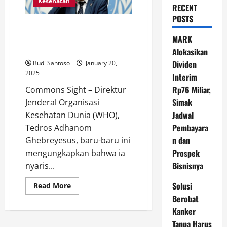
Kesehatan
RECENT
POSTS
Tedros Adhanom Ghebreyesus
Nyaris Jadi Korban Serangan
MARK
Israel
Alokasikan
Dividen
Budi Santoso
January 20,
2025
Interim
Rp76 Miliar,
Commons Sight – Direktur
Simak
Jenderal Organisasi
Jadwal
Kesehatan Dunia (WHO),
Pembayara
Tedros Adhanom
n dan
Ghebreyesus, baru-baru ini
Prospek
mengungkapkan bahwa ia
Bisnisnya
nyaris...
Solusi
Read
Read More
more
Berobat
about
Tedros
Kanker
Adhanom
Ghebreyesus
Tanpa Harus