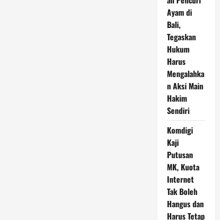
an Pencuri
Ayam di
Bali,
Tegaskan
Hukum
Harus
Mengalahka
n Aksi Main
Hakim
Sendiri
Komdigi
Kaji
Putusan
MK, Kuota
Internet
Tak Boleh
Hangus dan
Harus Tetap