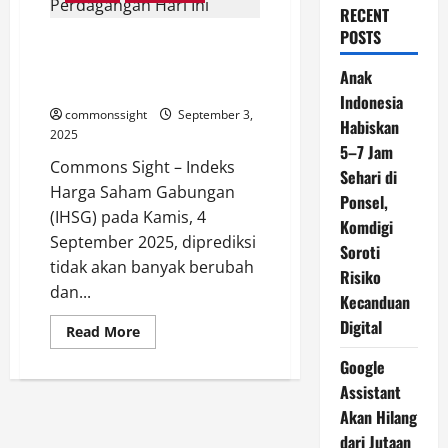
RECENT
POSTS
IHSG Diperkirakan Bergerak
Sideways pada Perdagangan
Anak
Hari Ini
Indonesia
commonssight
September 3,
Habiskan
2025
5–7 Jam
Commons Sight – Indeks
Sehari di
Harga Saham Gabungan
Ponsel,
(IHSG) pada Kamis, 4
Komdigi
September 2025, diprediksi
Soroti
tidak akan banyak berubah
Risiko
dan...
Kecanduan
Digital
Read
Read More
more
about
Google
IHSG
Diperkirakan
Assistant
Bergerak
Sideways
Akan Hilang
pada
dari Jutaan
Perdagangan