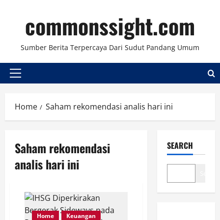
Skip
commonssight.com
to
content
Sumber Berita Terpercaya Dari Sudut Pandang Umum
Primary
Menu
Home
Saham rekomendasi analis hari ini
Saham rekomendasi
SEARCH
analis hari ini
Search
Home
Keuangan