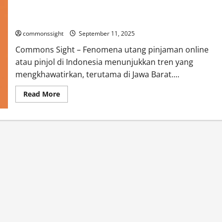
Jawa Barat Catat Rekor Utang Pinjol Tertinggi, Tembus
Rp20,2 Triliun
commonssight
September 11, 2025
Commons Sight – Fenomena utang pinjaman online
atau pinjol di Indonesia menunjukkan tren yang
mengkhawatirkan, terutama di Jawa Barat....
Read
Read More
more
about
Jawa
Barat
Catat
Rekor
Utang
Pinjol
Tertinggi,
Tembus
Rp20,2
Triliun