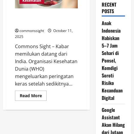
Kesehatan
RECENT
POSTS
WHO Peringatkan Dunia atas
Kasus Obat Batuk Beracun India
Anak
Indonesia
commonssight
October 11,
2025
Habiskan
5–7 Jam
Commons Sight – Kabar
Sehari di
memilukan datang dari
Ponsel,
India. Organisasi Kesehatan
Komdigi
Dunia (WHO)
Soroti
mengeluarkan peringatan
Risiko
keras setelah sedikitnya...
Kecanduan
Read
Read More
Digital
more
about
WHO
Google
Peringatkan
Dunia
Assistant
atas
Akan Hilang
Kasus
Obat
dari Jutaan
Batuk