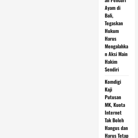
an Pencuri
Ayam di
Bali,
Tegaskan
Hukum
Harus
Mengalahka
n Aksi Main
Hakim
Sendiri
Komdigi
Kaji
Putusan
MK, Kuota
Internet
Tak Boleh
Hangus dan
Harus Tetap