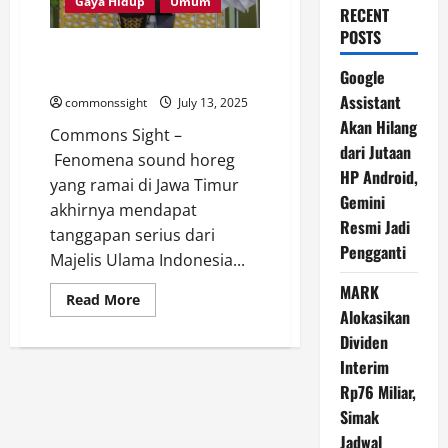
Gaya Hidup
Umum
RECENT
POSTS
Fatwa Haram Sound Horeg: MUI
Jatim Larang Jika Mengganggu
Google
Assistant
commonssight
July 13, 2025
Akan Hilang
Commons Sight –
dari Jutaan
Fenomena sound horeg
HP Android,
yang ramai di Jawa Timur
Gemini
akhirnya mendapat
Resmi Jadi
tanggapan serius dari
Pengganti
Majelis Ulama Indonesia...
MARK
Read
Read More
more
Alokasikan
about
Dividen
Fatwa
Haram
Interim
Sound
Horeg:
Rp76 Miliar,
MUI
Jatim
Simak
Larang
Jika
Jadwal