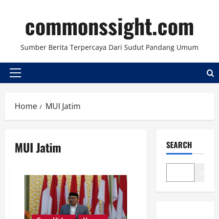
Skip
commonssight.com
to
content
Sumber Berita Terpercaya Dari Sudut Pandang Umum
Primary
Menu
Home
MUI Jatim
MUI Jatim
SEARCH
Search