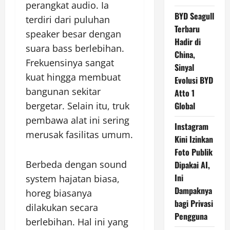
perangkat audio. Ia
BYD Seagull
terdiri dari puluhan
Terbaru
speaker besar dengan
Hadir di
suara bass berlebihan.
China,
Frekuensinya sangat
Sinyal
kuat hingga membuat
Evolusi BYD
bangunan sekitar
Atto 1
bergetar. Selain itu, truk
Global
pembawa alat ini sering
Instagram
merusak fasilitas umum.
Kini Izinkan
Foto Publik
Berbeda dengan sound
Dipakai AI,
Ini
system hajatan biasa,
Dampaknya
horeg biasanya
bagi Privasi
dilakukan secara
Pengguna
berlebihan. Hal ini yang