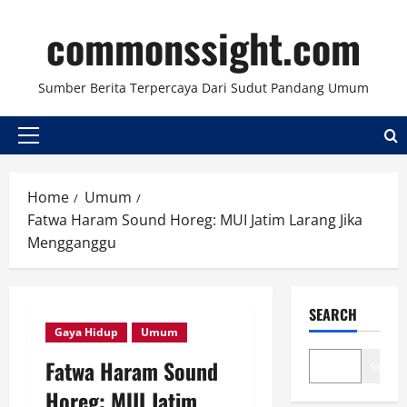
Skip
commonssight.com
to
content
Sumber Berita Terpercaya Dari Sudut Pandang Umum
Primary
Menu
Home
Umum
Fatwa Haram Sound Horeg: MUI Jatim Larang Jika
Mengganggu
SEARCH
Gaya Hidup
Umum
Fatwa Haram Sound
Search
Horeg: MUI Jatim