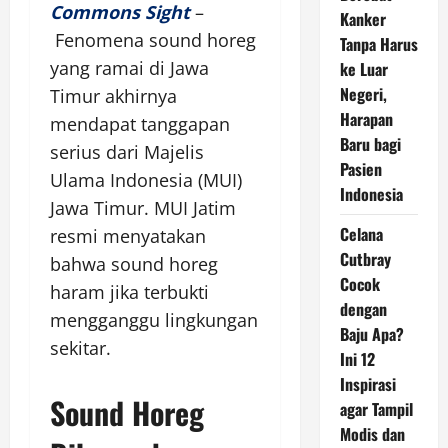
Commons Sight
–
Kanker
Fenomena sound horeg
Tanpa Harus
yang ramai di Jawa
ke Luar
Negeri,
Timur akhirnya
Harapan
mendapat tanggapan
Baru bagi
serius dari Majelis
Pasien
Ulama Indonesia (MUI)
Indonesia
Jawa Timur. MUI Jatim
Celana
resmi menyatakan
Cutbray
bahwa sound horeg
Cocok
haram jika terbukti
dengan
mengganggu lingkungan
Baju Apa?
sekitar.
Ini 12
Inspirasi
Sound Horeg
agar Tampil
Modis dan