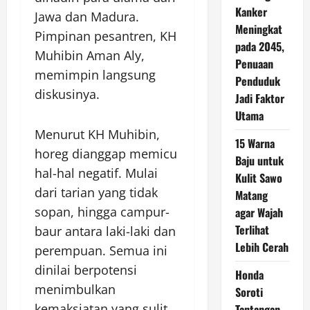
Kanker
Jawa dan Madura.
Meningkat
Pimpinan pesantren, KH
pada 2045,
Muhibin Aman Aly,
Penuaan
memimpin langsung
Penduduk
diskusinya.
Jadi Faktor
Utama
Menurut KH Muhibin,
15 Warna
horeg dianggap memicu
Baju untuk
hal-hal negatif. Mulai
Kulit Sawo
dari tarian yang tidak
Matang
sopan, hingga campur-
agar Wajah
Terlihat
baur antara laki-laki dan
Lebih Cerah
perempuan. Semua ini
dinilai berpotensi
Honda
menimbulkan
Soroti
kemaksiatan yang sulit
Tantangan