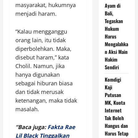
masyarakat, hukumnya
Ayam di
Bali,
menjadi haram.
Tegaskan
Hukum
“Kalau mengganggu
Harus
orang lain, itu tidak
Mengalahka
diperbolehkan. Maka,
n Aksi Main
disebut haram,” kata
Hakim
Cholil. Namun, jika
Sendiri
hanya digunakan
Komdigi
sebagai hiburan biasa
Kaji
dan tidak merusak
Putusan
ketenangan, maka tidak
MK, Kuota
masalah.
Internet
Tak Boleh
Hangus dan
“Baca juga:
Fakta Rae
Harus Tetap
Lil Black Tinggalkan