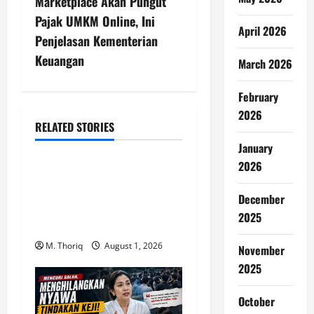
n
Marketplace Akan Pungut
Pajak UMKM Online, Ini
a
April 2026
Penjelasan Kementerian
v
Keuangan
March 2026
i
February
2026
g
RELATED STORIES
Gaya Hidup
a
January
2026
Celana Cutbray Cocok
t
dengan Baju Apa? Ini 12
December
i
Inspirasi agar Tampil Modis
2025
dan Elegan
o
M. Thoriq
August 1, 2026
November
n
2025
October