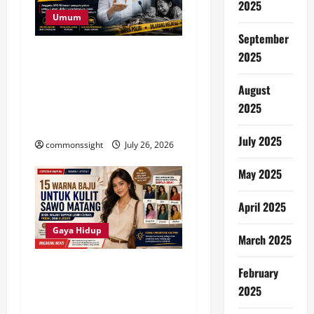
2025
Umum
September
Anggota DPD Kecam
2025
Pengeroyokan Pencuri Ayam
di Bali, Tegaskan Hukum
August
Harus Mengalahkan Aksi
2025
Main Hakim Sendiri
July 2025
commonssight
July 26, 2026
May 2025
April 2025
Gaya Hidup
March 2025
15 Warna Baju untuk Kulit
February
Sawo Matang agar Wajah
2025
Terlihat Lebih Cerah