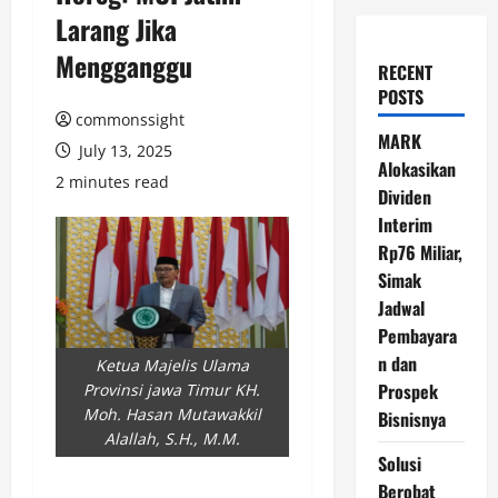
Larang Jika
Mengganggu
RECENT
POSTS
commonssight
MARK
July 13, 2025
Alokasikan
2 minutes read
Dividen
Interim
Rp76 Miliar,
Simak
Jadwal
Pembayara
n dan
Ketua Majelis Ulama
Prospek
Provinsi jawa Timur KH.
Moh. Hasan Mutawakkil
Bisnisnya
Alallah, S.H., M.M.
Solusi
Berobat