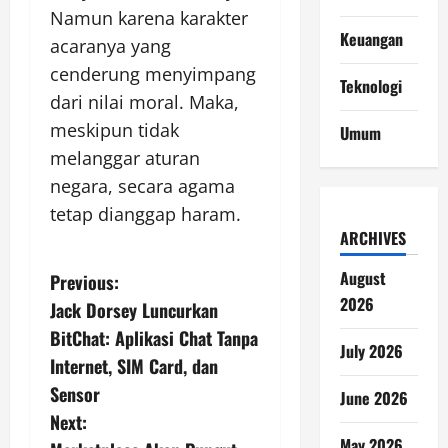
Namun karena karakter
Keuangan
acaranya yang
cenderung menyimpang
Teknologi
dari nilai moral. Maka,
meskipun tidak
Umum
melanggar aturan
negara, secara agama
tetap dianggap haram.
ARCHIVES
P
August
Previous:
2026
Jack Dorsey Luncurkan
o
BitChat: Aplikasi Chat Tanpa
July 2026
s
Internet, SIM Card, dan
Sensor
June 2026
t
Next:
May 2026