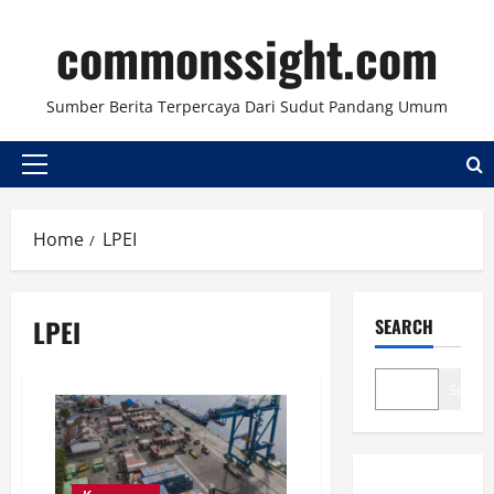
Skip
commonssight.com
to
content
Sumber Berita Terpercaya Dari Sudut Pandang Umum
Primary
Menu
Home
LPEI
LPEI
SEARCH
Search