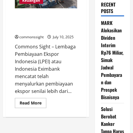
Keuangan
RECENT
POSTS
LPEI Salurkan Pembiayaan
Ekspor Rp26 Triliun hingga 90
MARK
Negara
Alokasikan
Dividen
commonssight
July 10, 2025
Interim
Commons Sight – Lembaga
Rp76 Miliar,
Pembiayaan Ekspor
Simak
Indonesia (LPEI) atau
Jadwal
Indonesia Eximbank
Pembayara
mencatat telah
n dan
menyalurkan pembiayaan
Prospek
ekspor senilai lebih dari...
Bisnisnya
Read
Read More
more
Solusi
about
LPEI
Berobat
Salurkan
Kanker
Pembiayaan
Ekspor
Tanpa Harus
Rp26