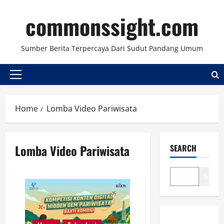
Skip
commonssight.com
to
content
Sumber Berita Terpercaya Dari Sudut Pandang Umum
Primary
Menu
Home
Lomba Video Pariwisata
Lomba Video Pariwisata
SEARCH
Search