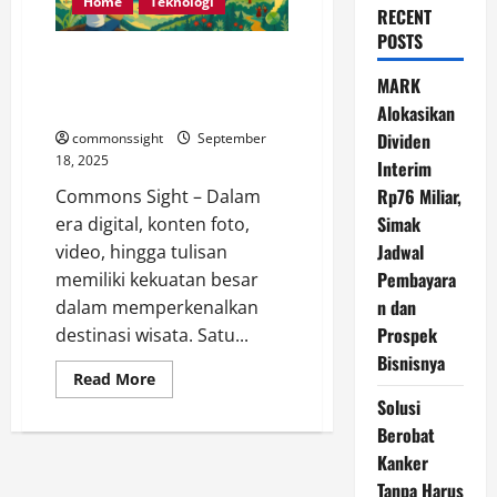
Home
Teknologi
RECENT
POSTS
Ketentuan Lengkap Kompetisi
Konten Digital Hidden Gem
MARK
Indonesia 2025
Alokasikan
Dividen
commonssight
September
18, 2025
Interim
Rp76 Miliar,
Commons Sight – Dalam
Simak
era digital, konten foto,
Jadwal
video, hingga tulisan
Pembayara
memiliki kekuatan besar
n dan
dalam memperkenalkan
Prospek
destinasi wisata. Satu...
Bisnisnya
Read
Read More
more
Solusi
about
Ketentuan
Berobat
Lengkap
Kompetisi
Kanker
Konten
Digital
Tanpa Harus