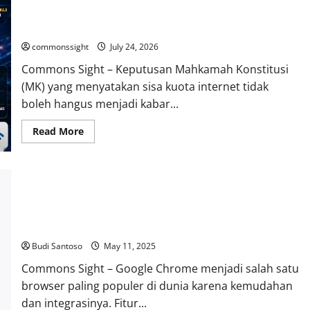
Komdigi Kaji Putusan MK, Kuota Internet Tak Boleh Hangus
dan Harus Tetap Bisa Digunakan
commonssight
July 24, 2026
Commons Sight – Keputusan Mahkamah Konstitusi
(MK) yang menyatakan sisa kuota internet tidak
boleh hangus menjadi kabar...
Read
Read More
more
about
Komdigi
Kaji
Putusan
MK,
Kuota
Internet
Panduan Lengkap Hapus Password Tersimpan di Google
Tak
Chrome
Boleh
Hangus
dan
Budi Santoso
May 11, 2025
Harus
Tetap
Commons Sight – Google Chrome menjadi salah satu
Bisa
browser paling populer di dunia karena kemudahan
Digunakan
dan integrasinya. Fitur...