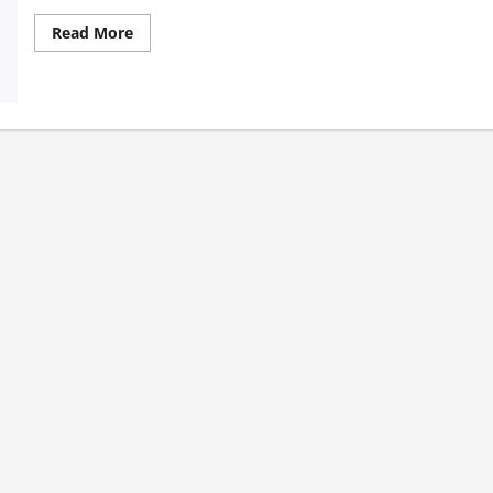
Read
Read More
more
about
Panduan
Lengkap
Hapus
Password
Tersimpan
di
Google
Chrome