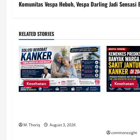
s
Komunitas Vespa Heboh, Vespa Darling Jadi Sensasi 
t
n
RELATED STORIES
a
v
i
g
Kesehatan
Kesehatan
a
Solusi Berobat Kanker Tanpa Harus
Kemenkes Pred
t
ke Luar Negeri, Harapan Baru bagi
Jantung dan K
Pasien Indonesia
pada 2045, Pe
i
Faktor Utama
M. Thoriq
August 3, 2026
commonssight
o