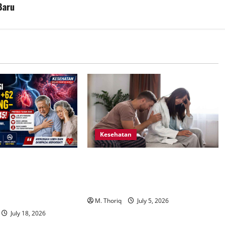
Baru
Kesehatan
iksi Kasus Penyakit
Sulit Keluar dari Hubungan Toksik?
anker Meningkat
Memahami Trauma Bonding yang
nuaan Penduduk Jadi
Mengikat Korban Secara Emosional
M. Thoriq
July 5, 2026
July 18, 2026