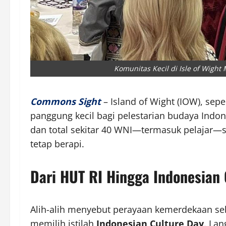
Komunitas Kecil di Isle of Wigh
Commons Sight
– Island of Wight (IOW), sepe
panggung kecil bagi pelestarian budaya Indon
dan total sekitar 40 WNI—termasuk pelajar
tetap berapi.
Dari HUT RI Hingga Indonesian 
Alih-alih menyebut perayaan kemerdekaan seb
memilih istilah
Indonesian Culture Day
. La