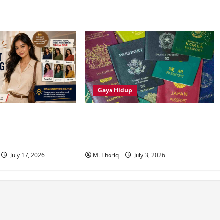
Gaya Hidup
 untuk Kulit Sawo
Daftar 10 Paspor Terkuat di Dunia
jah Terlihat Lebih
2026, Indonesia Naik atau Masih
Tertinggal?
July 17, 2026
M. Thoriq
July 3, 2026