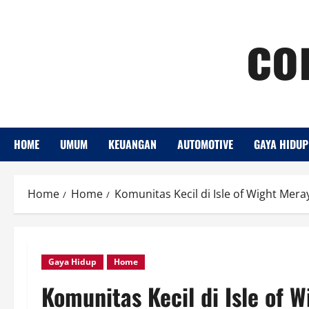
Skip
co
to
content
HOME
UMUM
KEUANGAN
AUTOMOTIVE
GAYA HIDUP
Home
Home
Komunitas Kecil di Isle of Wight Me
Gaya Hidup
Home
Komunitas Kecil di Isle of