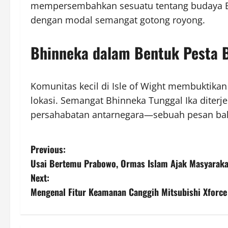
mempersembahkan sesuatu tentang budaya B
dengan modal semangat gotong royong.
Bhinneka dalam Bentuk Pesta B
Komunitas kecil di Isle of Wight membuktikan
lokasi. Semangat Bhinneka Tunggal Ika diterje
persahabatan antarnegara—sebuah pesan bah
P
Previous:
Usai Bertemu Prabowo, Ormas Islam Ajak Masyaraka
o
Next:
s
Mengenal Fitur Keamanan Canggih Mitsubishi Xforce
t