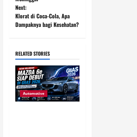
t
Next:
n
Klorat di Coca-Cola, Apa
Dampaknya bagi Kesehatan?
a
v
i
RELATED STORIES
g
a
t
Automotive
i
Mazda 6e Siap Debut di
GIIAS 2026, Sedan Listrik
o
Premium dengan Jarak
n
Tempuh hingga 600 Km