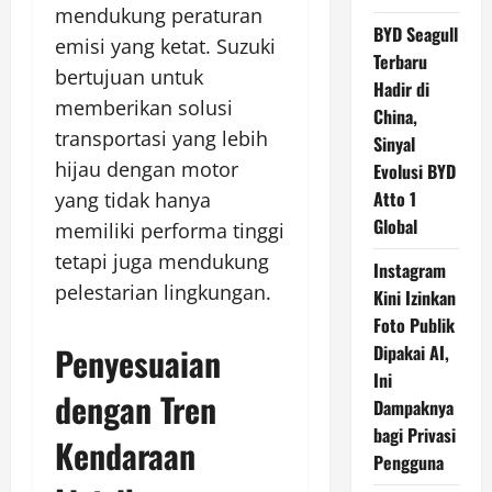
mendukung peraturan
BYD Seagull
emisi yang ketat. Suzuki
Terbaru
bertujuan untuk
Hadir di
memberikan solusi
China,
transportasi yang lebih
Sinyal
hijau dengan motor
Evolusi BYD
Atto 1
yang tidak hanya
Global
memiliki performa tinggi
tetapi juga mendukung
Instagram
pelestarian lingkungan.
Kini Izinkan
Foto Publik
Penyesuaian
Dipakai AI,
Ini
dengan Tren
Dampaknya
bagi Privasi
Kendaraan
Pengguna