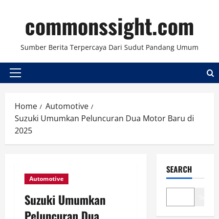
Skip
commonssight.com
to
content
Sumber Berita Terpercaya Dari Sudut Pandang Umum
Primary
Menu
Home
Automotive
Suzuki Umumkan Peluncuran Dua Motor Baru di
2025
SEARCH
Automotive
Suzuki Umumkan
Search
Peluncuran Dua