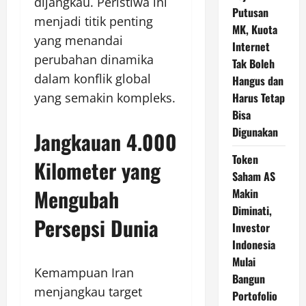
dijangkau. Peristiwa ini
Putusan
menjadi titik penting
MK, Kuota
yang menandai
Internet
perubahan dinamika
Tak Boleh
dalam konflik global
Hangus dan
yang semakin kompleks.
Harus Tetap
Bisa
Digunakan
Jangkauan 4.000
Token
Kilometer yang
Saham AS
Mengubah
Makin
Diminati,
Persepsi Dunia
Investor
Indonesia
Mulai
Kemampuan Iran
Bangun
menjangkau target
Portofolio