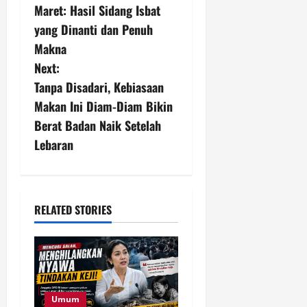
o
Maret: Hasil Sidang Isbat
s
yang Dinanti dan Penuh
Makna
t
Next:
n
Tanpa Disadari, Kebiasaan
Makan Ini Diam-Diam Bikin
a
Berat Badan Naik Setelah
v
Lebaran
i
g
RELATED STORIES
a
t
i
Umum