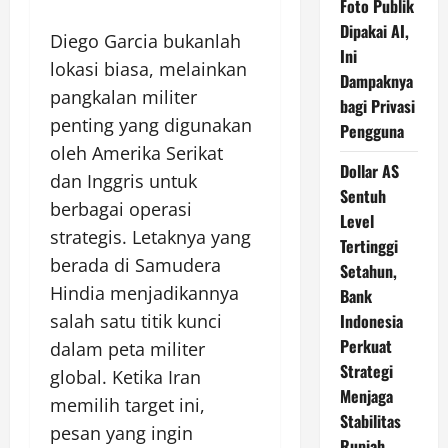
Foto Publik
Dipakai AI,
Diego Garcia bukanlah
Ini
lokasi biasa, melainkan
Dampaknya
pangkalan militer
bagi Privasi
penting yang digunakan
Pengguna
oleh Amerika Serikat
Dollar AS
dan Inggris untuk
Sentuh
berbagai operasi
Level
strategis. Letaknya yang
Tertinggi
berada di Samudera
Setahun,
Hindia menjadikannya
Bank
salah satu titik kunci
Indonesia
Perkuat
dalam peta militer
Strategi
global. Ketika Iran
Menjaga
memilih target ini,
Stabilitas
pesan yang ingin
Rupiah