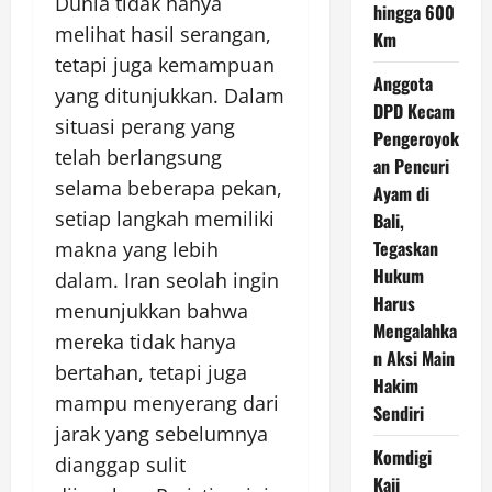
Dunia tidak hanya
hingga 600
melihat hasil serangan,
Km
tetapi juga kemampuan
Anggota
yang ditunjukkan. Dalam
DPD Kecam
situasi perang yang
Pengeroyok
telah berlangsung
an Pencuri
selama beberapa pekan,
Ayam di
setiap langkah memiliki
Bali,
Tegaskan
makna yang lebih
Hukum
dalam. Iran seolah ingin
Harus
menunjukkan bahwa
Mengalahka
mereka tidak hanya
n Aksi Main
bertahan, tetapi juga
Hakim
mampu menyerang dari
Sendiri
jarak yang sebelumnya
Komdigi
dianggap sulit
Kaji