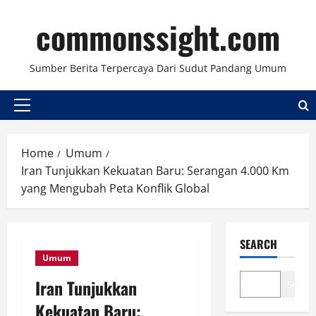
Skip
commonssight.com
to
content
Sumber Berita Terpercaya Dari Sudut Pandang Umum
Primary
Menu
Home
Umum
Iran Tunjukkan Kekuatan Baru: Serangan 4.000 Km
yang Mengubah Peta Konflik Global
SEARCH
Umum
Iran Tunjukkan
Search
Kekuatan Baru: