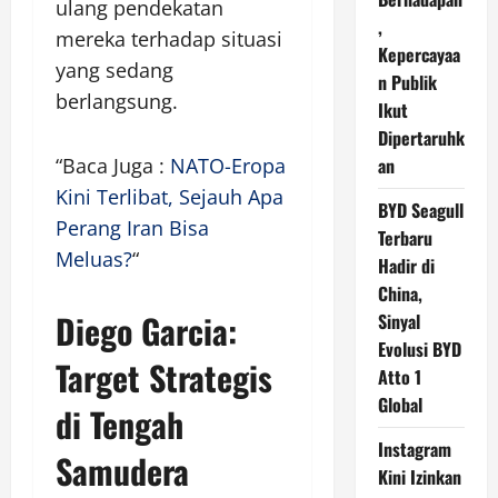
ulang pendekatan
,
mereka terhadap situasi
Kepercayaa
yang sedang
n Publik
berlangsung.
Ikut
Dipertaruhk
“Baca Juga :
NATO-Eropa
an
Kini Terlibat, Sejauh Apa
BYD Seagull
Perang Iran Bisa
Terbaru
Meluas?
“
Hadir di
China,
Diego Garcia:
Sinyal
Evolusi BYD
Target Strategis
Atto 1
Global
di Tengah
Instagram
Samudera
Kini Izinkan