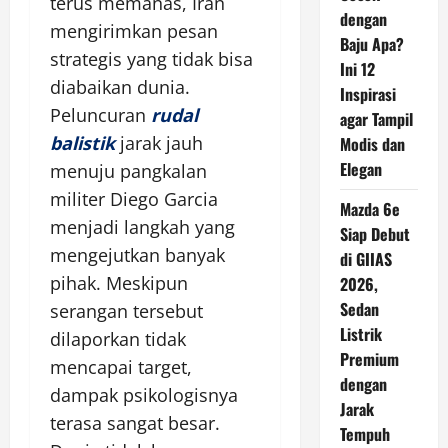
terus memanas, Iran
dengan
mengirimkan pesan
Baju Apa?
strategis yang tidak bisa
Ini 12
diabaikan dunia.
Inspirasi
Peluncuran
rudal
agar Tampil
balistik
jarak jauh
Modis dan
Elegan
menuju pangkalan
militer Diego Garcia
Mazda 6e
menjadi langkah yang
Siap Debut
mengejutkan banyak
di GIIAS
pihak. Meskipun
2026,
Sedan
serangan tersebut
Listrik
dilaporkan tidak
Premium
mencapai target,
dengan
dampak psikologisnya
Jarak
terasa sangat besar.
Tempuh