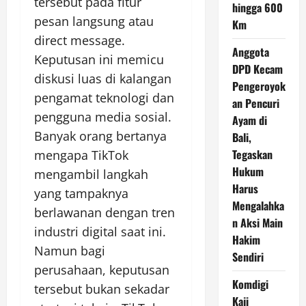
tersebut pada fitur
hingga 600
pesan langsung atau
Km
direct message.
Anggota
Keputusan ini memicu
DPD Kecam
diskusi luas di kalangan
Pengeroyok
pengamat teknologi dan
an Pencuri
pengguna media sosial.
Ayam di
Banyak orang bertanya
Bali,
Tegaskan
mengapa TikTok
Hukum
mengambil langkah
Harus
yang tampaknya
Mengalahka
berlawanan dengan tren
n Aksi Main
industri digital saat ini.
Hakim
Namun bagi
Sendiri
perusahaan, keputusan
Komdigi
tersebut bukan sekadar
Kaji