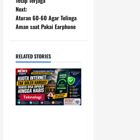
Tetap Terjaga
t
Next:
n
Aturan 60-60 Agar Telinga
Aman saat Pakai Earphone
a
v
i
RELATED STORIES
g
a
t
Teknologi
i
Komdigi Kaji Putusan MK,
Kuota Internet Tak Boleh
o
Hangus dan Harus Tetap
n
Bisa Digunakan