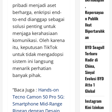
pribadi menjadi aset
,
berharga, enkripsi end-
Kepercayaa
n Publik
to-end dianggap sebagai
Ikut
solusi penting untuk
Dipertaruhk
menjaga kerahasiaan
an
komunikasi. Oleh karena
itu, keputusan TikTok
BYD Seagull
Terbaru
untuk tidak mengadopsi
Hadir di
sistem ini langsung
China,
menarik perhatian
Sinyal
banyak pihak.
Evolusi BYD
Atto 1
“Baca Juga :
Hands-on
Global
Tecno Camon 50 Pro 5G:
Instagram
Smartphone Mid-Range
Kini Izinkan
Ringan dengan Desain