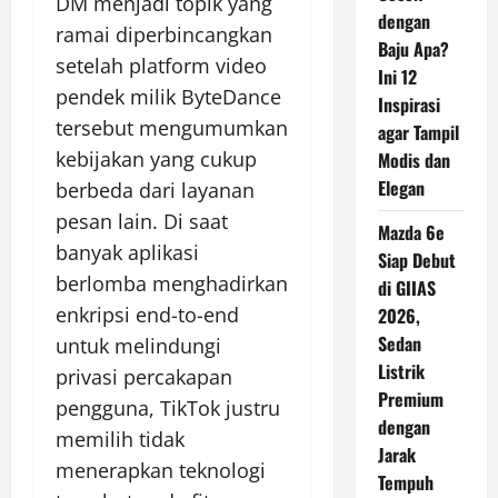
DM menjadi topik yang
dengan
ramai diperbincangkan
Baju Apa?
setelah platform video
Ini 12
pendek milik ByteDance
Inspirasi
tersebut mengumumkan
agar Tampil
kebijakan yang cukup
Modis dan
Elegan
berbeda dari layanan
pesan lain. Di saat
Mazda 6e
banyak aplikasi
Siap Debut
berlomba menghadirkan
di GIIAS
enkripsi end-to-end
2026,
Sedan
untuk melindungi
Listrik
privasi percakapan
Premium
pengguna, TikTok justru
dengan
memilih tidak
Jarak
menerapkan teknologi
Tempuh