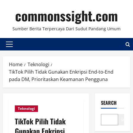
Skip
commonssight.com
to
content
Sumber Berita Terpercaya Dari Sudut Pandang Umum
Primary
Menu
Home
Teknologi
TikTok Pilih Tidak Gunakan Enkripsi End-to-End
pada DM, Prioritaskan Keamanan Pengguna
SEARCH
Teknologi
TikTok Pilih Tidak
Search
Gunakan Enkripsi