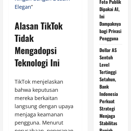
Foto Publik
Elegan
“
Dipakai AI,
Ini
Alasan TikTok
Dampaknya
bagi Privasi
Tidak
Pengguna
Mengadopsi
Dollar AS
Sentuh
Teknologi Ini
Level
Tertinggi
Setahun,
TikTok menjelaskan
Bank
bahwa keputusan
Indonesia
mereka berkaitan
Perkuat
langsung dengan upaya
Strategi
menjaga keamanan
Menjaga
pengguna. Menurut
Stabilitas
Rupiah
perusahaan, penerapan