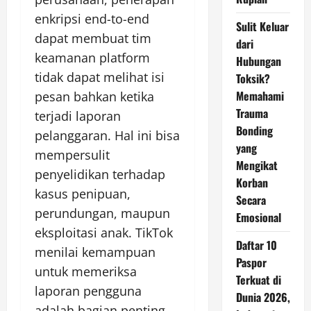
enkripsi end-to-end
Sulit Keluar
dapat membuat tim
dari
keamanan platform
Hubungan
tidak dapat melihat isi
Toksik?
Memahami
pesan bahkan ketika
Trauma
terjadi laporan
Bonding
pelanggaran. Hal ini bisa
yang
mempersulit
Mengikat
penyelidikan terhadap
Korban
kasus penipuan,
Secara
perundungan, maupun
Emosional
eksploitasi anak. TikTok
Daftar 10
menilai kemampuan
Paspor
untuk memeriksa
Terkuat di
laporan pengguna
Dunia 2026,
adalah bagian penting