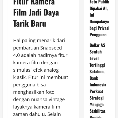
Fitur Kamera
Foto Publik
Dipakai AI,
Film Jadi Daya
Ini
Tarik Baru
Dampaknya
bagi Privasi
Pengguna
Hal paling menarik dari
Dollar AS
pembaruan Snapseed
Sentuh
4.0 adalah hadirnya fitur
Level
kamera film dengan
Tertinggi
simulasi efek analog
Setahun,
klasik. Fitur ini membuat
Bank
pengguna bisa
Indonesia
Perkuat
menghasilkan foto
Strategi
dengan nuansa vintage
Menjaga
layaknya kamera film
Stabilitas
zaman dahulu. Selain
Rupiah