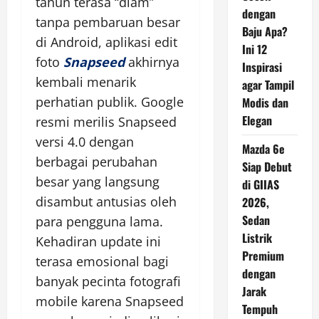
tahun terasa “diam”
dengan
tanpa pembaruan besar
Baju Apa?
di Android, aplikasi edit
Ini 12
foto
Snapseed
akhirnya
Inspirasi
kembali menarik
agar Tampil
perhatian publik. Google
Modis dan
Elegan
resmi merilis Snapseed
versi 4.0 dengan
Mazda 6e
berbagai perubahan
Siap Debut
besar yang langsung
di GIIAS
disambut antusias oleh
2026,
Sedan
para pengguna lama.
Listrik
Kehadiran update ini
Premium
terasa emosional bagi
dengan
banyak pecinta fotografi
Jarak
mobile karena Snapseed
Tempuh