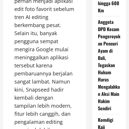
pernah menjadi aplikasi
hingga 600
edit foto favorit sebelum
Km
tren AI editing
Anggota
berkembang pesat.
DPD Kecam
Selain itu, banyak
Pengeroyok
pengguna sempat
an Pencuri
mengira Google mulai
Ayam di
meninggalkan aplikasi
Bali,
Tegaskan
tersebut karena
Hukum
pembaruannya berjalan
Harus
sangat lambat. Namun
Mengalahka
kini, Snapseed hadir
n Aksi Main
kembali dengan
Hakim
tampilan lebih modern,
Sendiri
fitur lebih canggih, dan
Komdigi
pengalaman editing
Kaji