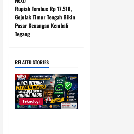
Next:
n
Rupiah Tembus Rp 17.516,
Gejolak Timur Tengah Bikin
a
Pasar Keuangan Kembali
v
Tegang
i
g
RELATED STORIES
a
t
i
Teknologi
o
Komdigi Kaji Putusan MK,
n
Kuota Internet Tak Boleh
Hangus dan Harus Tetap