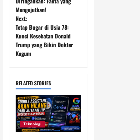
s
Diringankan: Fakta yang
Mengejutkan!
t
Next:
n
Tetap Bugar di Usia 78:
Kunci Kesehatan Donald
a
Trump yang Bikin Dokter
v
Kagum
i
g
RELATED STORIES
a
t
i
Teknologi
o