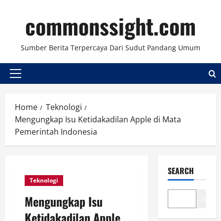
Skip
commonssight.com
to
content
Sumber Berita Terpercaya Dari Sudut Pandang Umum
Primary
Menu
Home
Teknologi
Mengungkap Isu Ketidakadilan Apple di Mata
Pemerintah Indonesia
SEARCH
Teknologi
Mengungkap Isu
Search
Ketidakadilan Apple