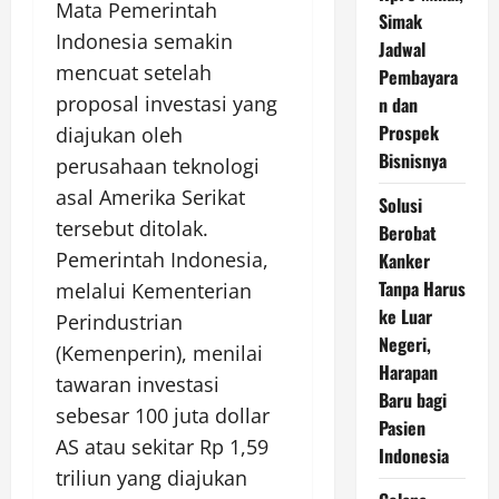
Mata Pemerintah
Simak
Indonesia semakin
Jadwal
mencuat setelah
Pembayara
proposal investasi yang
n dan
Prospek
diajukan oleh
Bisnisnya
perusahaan teknologi
asal Amerika Serikat
Solusi
tersebut ditolak.
Berobat
Pemerintah Indonesia,
Kanker
Tanpa Harus
melalui Kementerian
ke Luar
Perindustrian
Negeri,
(Kemenperin), menilai
Harapan
tawaran investasi
Baru bagi
sebesar 100 juta dollar
Pasien
AS atau sekitar Rp 1,59
Indonesia
triliun yang diajukan