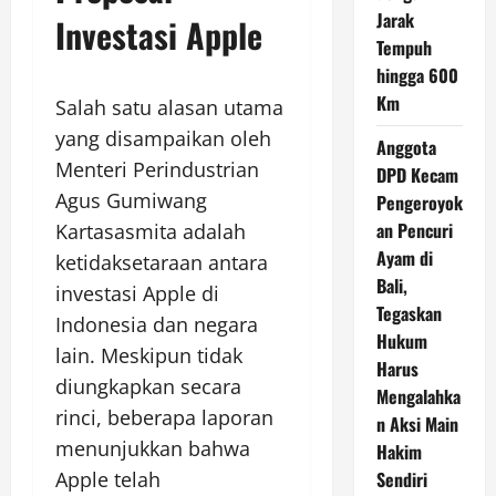
Jarak
Investasi Apple
Tempuh
hingga 600
Km
Salah satu alasan utama
yang disampaikan oleh
Anggota
Menteri Perindustrian
DPD Kecam
Agus Gumiwang
Pengeroyok
an Pencuri
Kartasasmita adalah
Ayam di
ketidaksetaraan antara
Bali,
investasi Apple di
Tegaskan
Indonesia dan negara
Hukum
lain. Meskipun tidak
Harus
diungkapkan secara
Mengalahka
rinci, beberapa laporan
n Aksi Main
menunjukkan bahwa
Hakim
Sendiri
Apple telah