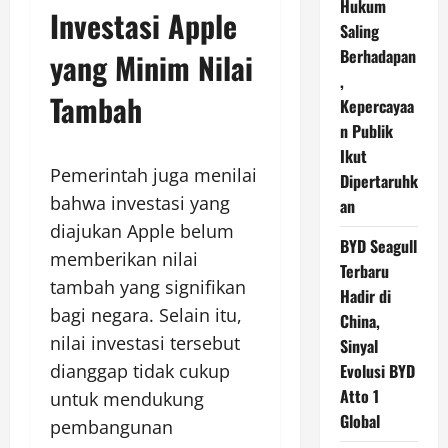
Hukum
Investasi Apple
Saling
Berhadapan
yang Minim Nilai
,
Tambah
Kepercayaa
n Publik
Ikut
Pemerintah juga menilai
Dipertaruhk
bahwa investasi yang
an
diajukan Apple belum
BYD Seagull
memberikan nilai
Terbaru
tambah yang signifikan
Hadir di
bagi negara. Selain itu,
China,
nilai investasi tersebut
Sinyal
Evolusi BYD
dianggap tidak cukup
Atto 1
untuk mendukung
Global
pembangunan