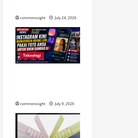
Hangus dan Harus Tetap
Bisa Digunakan
commonssight
July 24, 2026
Teknologi
Instagram Kini Izinkan Foto
Publik Dipakai AI, Ini
Dampaknya bagi Privasi
Pengguna
commonssight
July 9, 2026