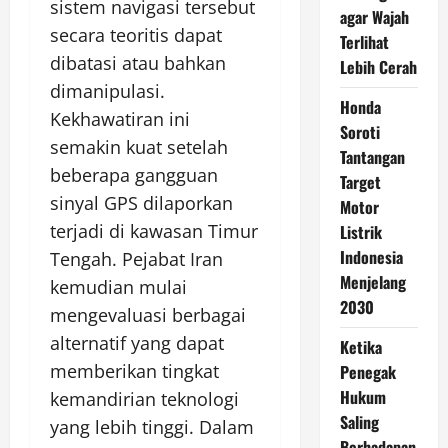
sistem navigasi tersebut
agar Wajah
secara teoritis dapat
Terlihat
dibatasi atau bahkan
Lebih Cerah
dimanipulasi.
Honda
Kekhawatiran ini
Soroti
semakin kuat setelah
Tantangan
beberapa gangguan
Target
sinyal GPS dilaporkan
Motor
terjadi di kawasan Timur
Listrik
Indonesia
Tengah. Pejabat Iran
Menjelang
kemudian mulai
2030
mengevaluasi berbagai
alternatif yang dapat
Ketika
memberikan tingkat
Penegak
Hukum
kemandirian teknologi
Saling
yang lebih tinggi. Dalam
Berhadapan