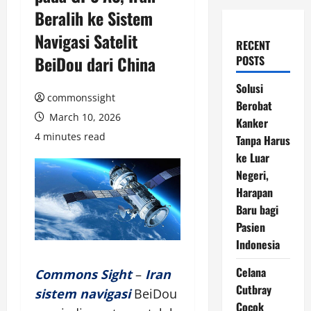
Beralih ke Sistem
Navigasi Satelit
RECENT
BeiDou dari China
POSTS
Solusi
commonssight
Berobat
March 10, 2026
Kanker
4 minutes read
Tanpa Harus
ke Luar
Negeri,
Harapan
Baru bagi
Pasien
Indonesia
Celana
Commons Sight
–
Iran
Cutbray
sistem navigasi
BeiDou
Cocok