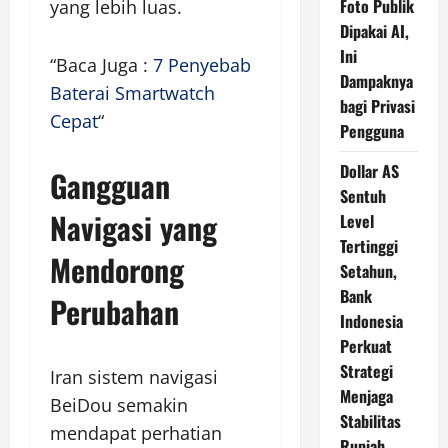
Foto Publik
yang lebih luas.
Dipakai AI,
Ini
“Baca Juga :
7 Penyebab
Dampaknya
Baterai Smartwatch
bagi Privasi
Cepat
“
Pengguna
Dollar AS
Gangguan
Sentuh
Navigasi yang
Level
Tertinggi
Mendorong
Setahun,
Bank
Perubahan
Indonesia
Perkuat
Strategi
Iran sistem navigasi
Menjaga
BeiDou semakin
Stabilitas
mendapat perhatian
Rupiah