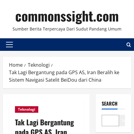
Skip
commonssight.com
to
content
Sumber Berita Terpercaya Dari Sudut Pandang Umum
Primary
Menu
Home
Teknologi
Tak Lagi Bergantung pada GPS AS, Iran Beralih ke
Sistem Navigasi Satelit BeiDou dari China
SEARCH
Teknologi
Tak Lagi Bergantung
Search
pada GPS AS, Iran