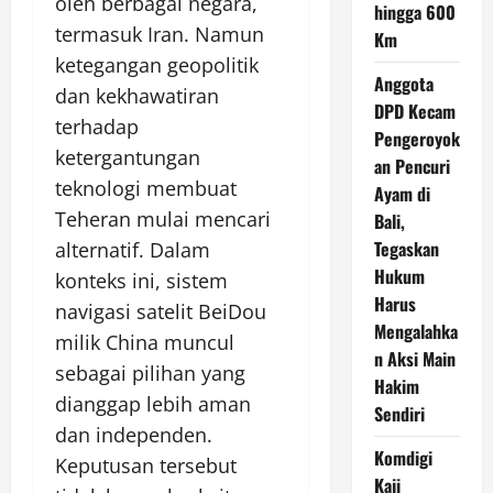
oleh berbagai negara,
hingga 600
termasuk Iran. Namun
Km
ketegangan geopolitik
Anggota
dan kekhawatiran
DPD Kecam
terhadap
Pengeroyok
ketergantungan
an Pencuri
teknologi membuat
Ayam di
Teheran mulai mencari
Bali,
Tegaskan
alternatif. Dalam
Hukum
konteks ini, sistem
Harus
navigasi satelit BeiDou
Mengalahka
milik China muncul
n Aksi Main
sebagai pilihan yang
Hakim
dianggap lebih aman
Sendiri
dan independen.
Komdigi
Keputusan tersebut
Kaji