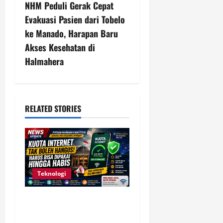
n
NHM Peduli Gerak Cepat
Evakuasi Pasien dari Tobelo
a
ke Manado, Harapan Baru
v
Akses Kesehatan di
Halmahera
i
g
a
RELATED STORIES
t
i
o
Teknologi
n
Komdigi Kaji Putusan MK,
Kuota Internet Tak Boleh