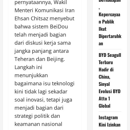
pernyataannya, Wakil
,
Menteri Komunikasi Iran
Kepercayaa
Ehsan Chitsaz menyebut
n Publik
bahwa sistem BeiDou
Ikut
telah menjadi bagian
Dipertaruhk
dari diskusi kerja sama
an
jangka panjang antara
BYD Seagull
Teheran dan Beijing.
Terbaru
Langkah ini
Hadir di
menunjukkan
China,
bagaimana isu teknologi
Sinyal
Evolusi BYD
kini tidak lagi sekadar
Atto 1
soal inovasi, tetapi juga
Global
menjadi bagian dari
strategi politik dan
Instagram
keamanan nasional
Kini Izinkan