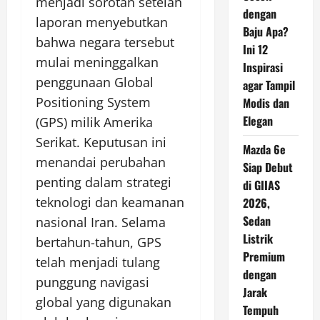
menjadi sorotan setelah
dengan
laporan menyebutkan
Baju Apa?
bahwa negara tersebut
Ini 12
mulai meninggalkan
Inspirasi
penggunaan Global
agar Tampil
Positioning System
Modis dan
Elegan
(GPS) milik Amerika
Serikat. Keputusan ini
Mazda 6e
menandai perubahan
Siap Debut
penting dalam strategi
di GIIAS
teknologi dan keamanan
2026,
Sedan
nasional Iran. Selama
Listrik
bertahun-tahun, GPS
Premium
telah menjadi tulang
dengan
punggung navigasi
Jarak
global yang digunakan
Tempuh