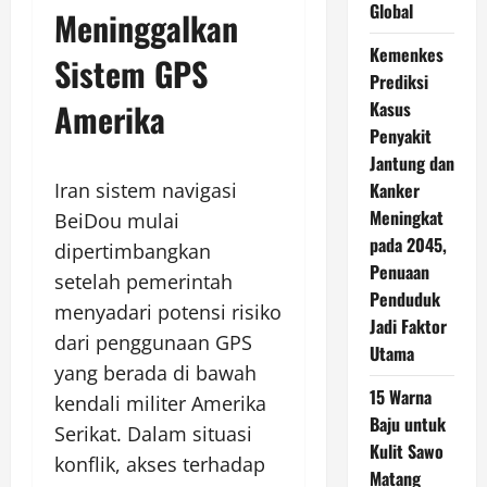
Global
Meninggalkan
Kemenkes
Sistem GPS
Prediksi
Amerika
Kasus
Penyakit
Jantung dan
Iran sistem navigasi
Kanker
Meningkat
BeiDou mulai
pada 2045,
dipertimbangkan
Penuaan
setelah pemerintah
Penduduk
menyadari potensi risiko
Jadi Faktor
dari penggunaan GPS
Utama
yang berada di bawah
15 Warna
kendali militer Amerika
Baju untuk
Serikat. Dalam situasi
Kulit Sawo
konflik, akses terhadap
Matang