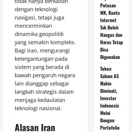
tidak hanya berkaitan
Putusan
dengan teknologi
MK, Kuota
navigasi, tetapi juga
Internet
mencerminkan
Tak Boleh
dinamika geopolitik
Hangus dan
yang semakin kompleks.
Harus Tetap
Bisa
Bagi Iran, mengurangi
Digunakan
ketergantungan pada
sistem yang berada di
Token
bawah pengaruh negara
Saham AS
lain dianggap sebagai
Makin
Diminati,
langkah strategis dalam
Investor
menjaga kedaulatan
Indonesia
teknologi nasional.
Mulai
Bangun
Alasan Iran
Portofolio