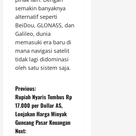
semakin banyaknya
alternatif seperti
BeiDou, GLONASS, dan
Galileo, dunia
memasuki era baru di
mana navigasi satelit
tidak lagi didominasi
oleh satu sistem saja.
P
Previous:
Rupiah Nyaris Tembus Rp
o
17.000 per Dollar AS,
s
Lonjakan Harga Minyak
Guncang Pasar Keuangan
t
Next: