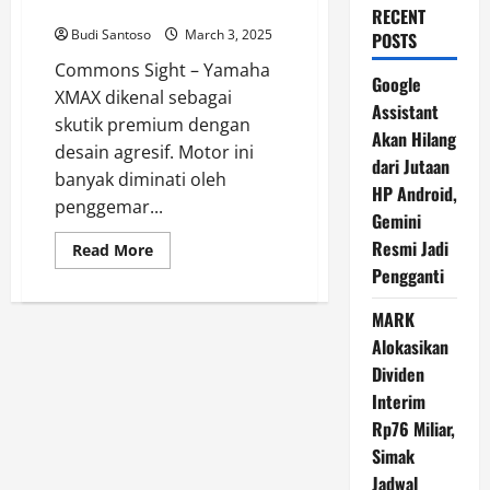
Tampilan Lebih Sporty
RECENT
Budi Santoso
March 3, 2025
POSTS
Commons Sight – Yamaha
Google
XMAX dikenal sebagai
Assistant
skutik premium dengan
Akan Hilang
desain agresif. Motor ini
dari Jutaan
banyak diminati oleh
HP Android,
penggemar...
Gemini
Resmi Jadi
Read
Read More
more
Pengganti
about
Modifikasi
Yamaha
MARK
XMAX:
Downsize
Alokasikan
Suspensi
untuk
Dividen
Tampilan
Interim
Lebih
Sporty
Rp76 Miliar,
Simak
Jadwal