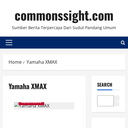
Skip
commonssight.com
to
content
Sumber Berita Terpercaya Dari Sudut Pandang Umum
Primary
Menu
Home
Yamaha XMAX
Yamaha XMAX
SEARCH
Search
Automotive
Modifikasi Yamaha XMAX:
Downsize Suspensi untuk