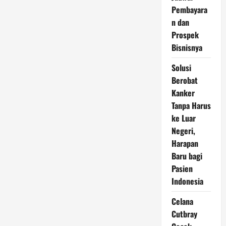
dengan
Pembayara
Performa
Optimal
n dan
dan
Harga
Prospek
Terjangkau
Bisnisnya
Solusi
Berobat
Kanker
Tanpa Harus
ke Luar
Negeri,
Harapan
Baru bagi
Pasien
Indonesia
Celana
Cutbray