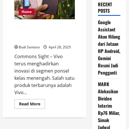
RECENT
POSTS
Home
Google
Vivo V50 Lite: Ponsel dengan
Assistant
Performa Optimal dan Harga
Akan Hilang
Terjangkau
dari Jutaan
Budi Santoso
April 28, 2025
HP Android,
Commons Sight – Vivo
Gemini
terus menghadirkan
Resmi Jadi
inovasi di segmen ponsel
Pengganti
kelas menengah. Salah satu
MARK
produk terbarunya adalah
Alokasikan
Vivo...
Dividen
Read
Read More
Interim
more
about
Rp76 Miliar,
Vivo
Simak
V50
Lite:
Jadwal
Ponsel