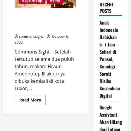
Gaya Hidup
Home
RECENT
POSTS
Makam Firaun Amenhotep III di
Mesir Resmi Dibuka Kembali
Anak
Setelah 20 Tahun Renovasi
Indonesia
Habiskan
commonssight
October 6,
2025
5–7 Jam
Sehari di
Commons Sight – Setelah
Ponsel,
tertutup selama dua puluh
Komdigi
tahun, makam Firaun
Soroti
Amenhotep III akhirnya
Risiko
dibuka kembali di kota
Kecanduan
Luxor,...
Digital
Read
Read More
more
Google
about
Makam
Assistant
Firaun
Amenhotep
Akan Hilang
III
di
dari Jutaan