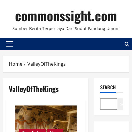
Skip
commonssight.com
to
content
Sumber Berita Terpercaya Dari Sudut Pandang Umum
Primary
Menu
Home
ValleyOfTheKings
ValleyOfTheKings
SEARCH
Search