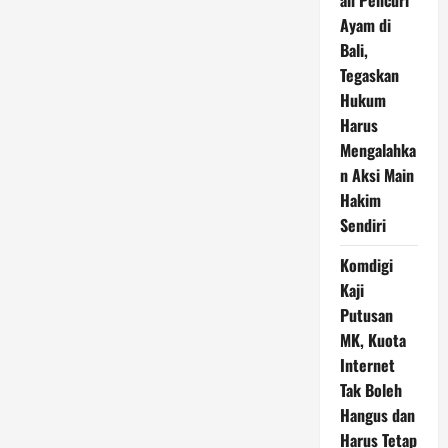
an Pencuri
Ayam di
Bali,
Tegaskan
Hukum
Harus
Mengalahka
n Aksi Main
Hakim
Sendiri
Komdigi
Kaji
Putusan
MK, Kuota
Internet
Tak Boleh
Hangus dan
Harus Tetap