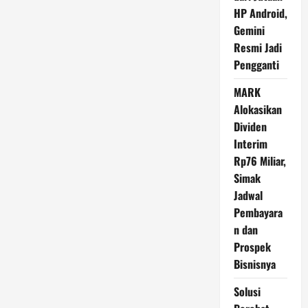
Mesir
HP Android,
Resmi
Dibuka
Gemini
Kembali
Setelah
Resmi Jadi
20
Tahun
Pengganti
Renovasi
MARK
Alokasikan
Dividen
Interim
Rp76 Miliar,
Simak
Jadwal
Pembayara
n dan
Prospek
Bisnisnya
Solusi