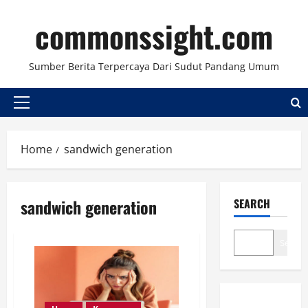
Skip
commonssight.com
to
content
Sumber Berita Terpercaya Dari Sudut Pandang Umum
Primary
Menu
Home
sandwich generation
sandwich generation
SEARCH
Search