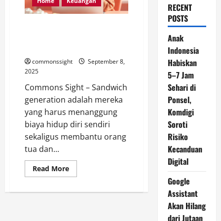
Home
Keuangan
RECENT
POSTS
Strategi Cerdas Kelola
Keuangan bagi Sandwich
Anak
Generation Bergaji UMR
Indonesia
Habiskan
commonssight
September 8,
2025
5–7 Jam
Sehari di
Commons Sight – Sandwich
Ponsel,
generation adalah mereka
Komdigi
yang harus menanggung
Soroti
biaya hidup diri sendiri
Risiko
sekaligus membantu orang
Kecanduan
tua dan...
Digital
Read
Read More
more
Google
about
Strategi
Assistant
Cerdas
Kelola
Akan Hilang
Keuangan
bagi
dari Jutaan