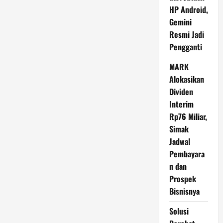
Sandwich
HP Android,
Generation
Bergaji
Gemini
UMR
Resmi Jadi
Pengganti
MARK
Alokasikan
Dividen
Interim
Rp76 Miliar,
Simak
Jadwal
Pembayara
n dan
Prospek
Bisnisnya
Solusi