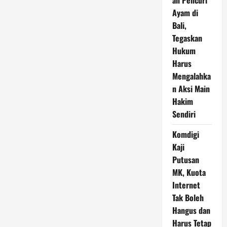
an Pencuri
Ayam di
Bali,
Tegaskan
Hukum
Harus
Mengalahka
n Aksi Main
Hakim
Sendiri
Komdigi
Kaji
Putusan
MK, Kuota
Internet
Tak Boleh
Hangus dan
Harus Tetap