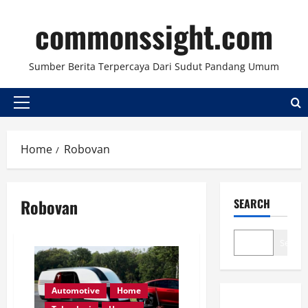
Skip
commonssight.com
to
content
Sumber Berita Terpercaya Dari Sudut Pandang Umum
Primary
Menu
Home
Robovan
Robovan
SEARCH
Search
Automotive
Home