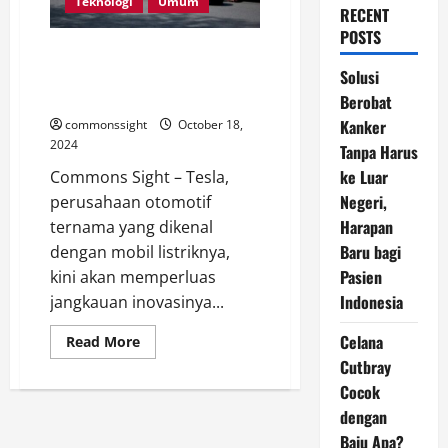
Teknologi
Umum
RECENT
POSTS
Tesla Akan Menciptakan Bus
Elektrik dan Akan Diberi Nama
Solusi
Robovan
Berobat
Kanker
commonssight
October 18,
2024
Tanpa Harus
ke Luar
Commons Sight – Tesla,
Negeri,
perusahaan otomotif
Harapan
ternama yang dikenal
Baru bagi
dengan mobil listriknya,
Pasien
kini akan memperluas
Indonesia
jangkauan inovasinya...
Celana
Read
Read More
more
Cutbray
about
Tesla
Cocok
Akan
Menciptakan
dengan
Bus
Elektrik
Baju Apa?