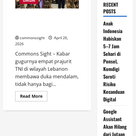
Umum
RECENT
POSTS
Gugurnya Prajurit di Tanah
Damai: Saatnya Meninjau Ulang
Anak
Aturan Pelibatan TNI di Lebanon
Indonesia
Habiskan
commonssight
April 26,
2026
5–7 Jam
Sehari di
Commons Sight – Kabar
Ponsel,
gugurnya empat prajurit
Komdigi
TNI di wilayah Lebanon
Soroti
membawa duka mendalam,
Risiko
tidak hanya bagi...
Kecanduan
Read
Read More
Digital
more
about
Gugurnya
Google
Prajurit
di
Assistant
Tanah
Damai:
Akan Hilang
Saatnya
dari Jutaan
Meninjau