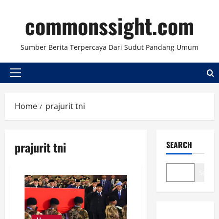
Skip
commonssight.com
to
content
Sumber Berita Terpercaya Dari Sudut Pandang Umum
Primary
Menu
Home
prajurit tni
prajurit tni
SEARCH
Search