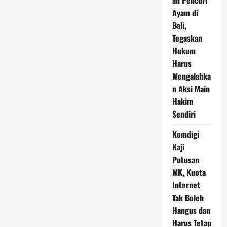
an Pencuri
Ayam di
Bali,
Tegaskan
Hukum
Harus
Mengalahka
n Aksi Main
Hakim
Sendiri
Komdigi
Kaji
Putusan
MK, Kuota
Internet
Tak Boleh
Hangus dan
Harus Tetap