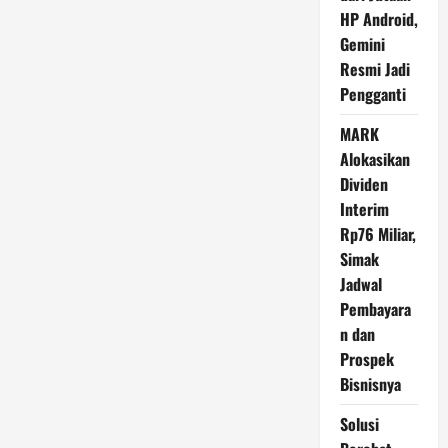
Ulang
HP Android,
Aturan
Pelibatan
Gemini
TNI
di
Resmi Jadi
Lebanon
Pengganti
MARK
Alokasikan
Dividen
Interim
Rp76 Miliar,
Simak
Jadwal
Pembayara
n dan
Prospek
Bisnisnya
Solusi