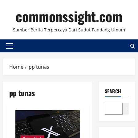
Skip
commonssight.com
to
content
Sumber Berita Terpercaya Dari Sudut Pandang Umum
Primary
Menu
Home
pp tunas
pp tunas
SEARCH
Search