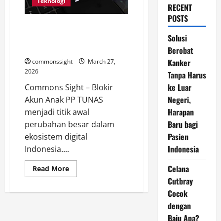
Teknologi
RECENT
POSTS
Akun Anak Mulai Diblokir, Era
Baru Perlindungan Digital
Solusi
Dimulai dari PP TUNAS
Berobat
Kanker
commonssight
March 27,
2026
Tanpa Harus
ke Luar
Commons Sight – Blokir
Negeri,
Akun Anak PP TUNAS
Harapan
menjadi titik awal
Baru bagi
perubahan besar dalam
Pasien
ekosistem digital
Indonesia
Indonesia....
Celana
Read
Read More
more
Cutbray
about
Akun
Cocok
Anak
Mulai
dengan
Diblokir,
Era
Baju Apa?