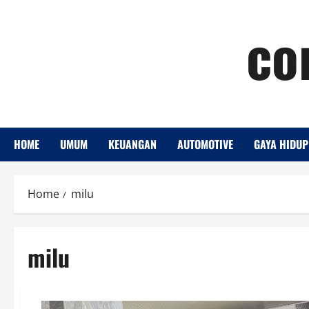
Skip
co
to
content
HOME
UMUM
KEUANGAN
AUTOMOTIVE
GAYA HIDUP
Home
milu
milu