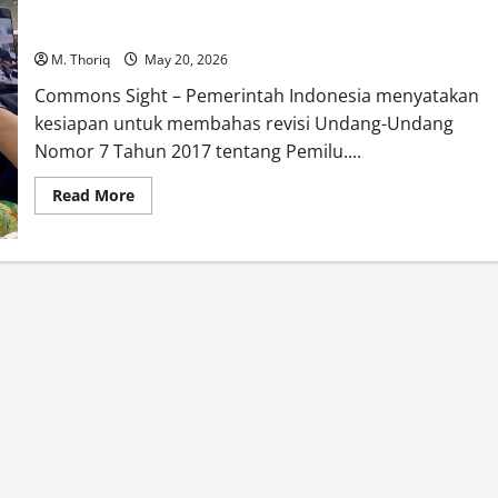
Pemerintah Siap Bahas RUU Pemilu, tapi Masih Tunggu DPR
M. Thoriq
May 20, 2026
Commons Sight – Pemerintah Indonesia menyatakan
kesiapan untuk membahas revisi Undang-Undang
Nomor 7 Tahun 2017 tentang Pemilu....
Read
Read More
more
about
Pemerintah
Siap
Bahas
RUU
Pemilu,
tapi
Masih
Tunggu
DPR