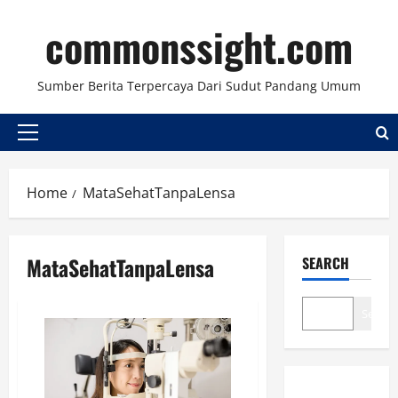
Skip
commonssight.com
to
content
Sumber Berita Terpercaya Dari Sudut Pandang Umum
Primary
Menu
Home
MataSehatTanpaLensa
MataSehatTanpaLensa
SEARCH
Search