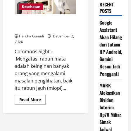
RECENT
Kesehatan
POSTS
Cara Alami Mengatasi Rabun
Google
Mata Tanpa Perlu Lensa Kontak
Assistant
Hendra Gunadi
December 2,
Akan Hilang
2024
dari Jutaan
Commons Sight –
HP Android,
Mengatasi rabun mata
Gemini
adalah keinginan banyak
Resmi Jadi
orang yang mengalami
Pengganti
masalah penglihatan, baik
MARK
itu rabun jauh (miopi)...
Alokasikan
Read
Dividen
Read More
more
Interim
about
Cara
Rp76 Miliar,
Alami
Mengatasi
Simak
Rabun
Mata
Jadwal