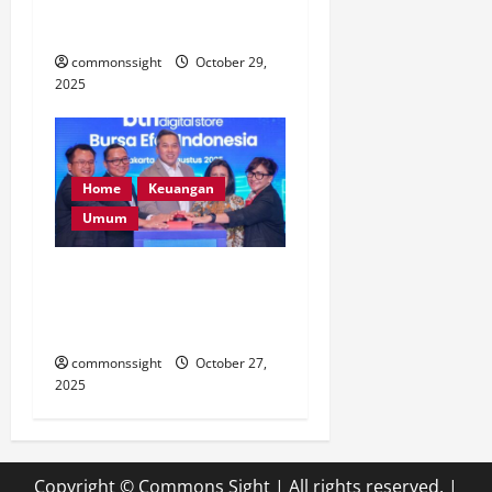
Saluran Kemih Setelah
Malam Pertama
commonssight
October 29,
2025
Home
Keuangan
Umum
BTN Buka Tiga Digital Store
Baru, Percepat Layanan
Perbankan di Jakarta
commonssight
October 27,
2025
Copyright © Commons Sight | All rights reserved.
|