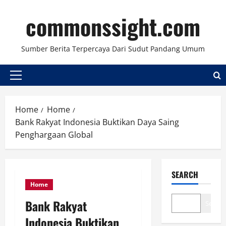
Skip
commonssight.com
to
content
Sumber Berita Terpercaya Dari Sudut Pandang Umum
Primary
Menu
Home
Home
Bank Rakyat Indonesia Buktikan Daya Saing
Penghargaan Global
SEARCH
Home
Bank Rakyat
Search
Indonesia Buktikan