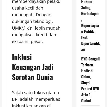
memberdayakan pelaku
Hukum
Saling
usaha kecil dan
Berhadapan
menengah. Dengan
,
dukungan teknologi,
Kepercayaa
UMKM kini lebih mudah
n Publik
mengakses kredit dan
Ikut
ekspansi pasar.
Dipertaruhk
an
Inklusi
BYD Seagull
Keuangan Jadi
Terbaru
Hadir di
Sorotan Dunia
China,
Sinyal
Evolusi BYD
Salah satu fokus utama
Atto 1
BRI adalah memperluas
Global
inklusi keuangan di