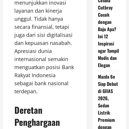
Celana
menunjukkan inovasi
Cutbray
layanan dan kinerja
Cocok
unggul. Tidak hanya
dengan
secara finansial, tetapi
Baju Apa?
juga dari sisi digitalisasi
Ini 12
dan kepuasan nasabah.
Inspirasi
agar Tampil
Apresiasi dunia
Modis dan
internasional semakin
Elegan
menguatkan posisi Bank
Rakyat Indonesia
Mazda 6e
sebagai bank nasional
Siap Debut
di GIIAS
terdepan.
2026,
Sedan
Deretan
Listrik
Penghargaan
Premium
dengan