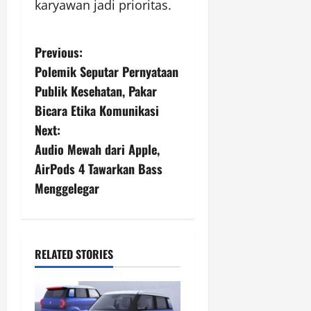
karyawan jadi prioritas.
P
Previous:
Polemik Seputar Pernyataan
o
Publik Kesehatan, Pakar
s
Bicara Etika Komunikasi
Next:
t
Audio Mewah dari Apple,
n
AirPods 4 Tawarkan Bass
Menggelegar
a
v
i
RELATED STORIES
g