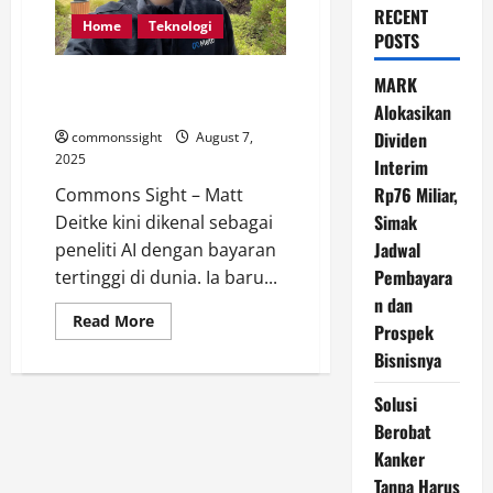
RECENT
Home
Teknologi
POSTS
Matt Deitke, Jenius AI dengan
MARK
Gaji Tertinggi di Dunia
Alokasikan
Dividen
commonssight
August 7,
2025
Interim
Rp76 Miliar,
Commons Sight – Matt
Simak
Deitke kini dikenal sebagai
Jadwal
peneliti AI dengan bayaran
Pembayara
tertinggi di dunia. Ia baru...
n dan
Read
Read More
Prospek
more
about
Bisnisnya
Matt
Deitke,
Jenius
Solusi
AI
dengan
Berobat
Gaji
Kanker
Tertinggi
di
Tanpa Harus
Dunia