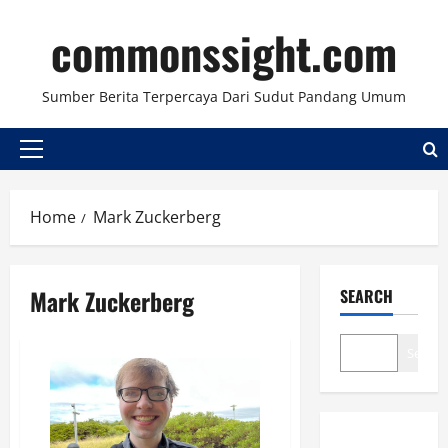
Skip
commonssight.com
to
content
Sumber Berita Terpercaya Dari Sudut Pandang Umum
Primary
Menu
Home
Mark Zuckerberg
Mark Zuckerberg
SEARCH
Search