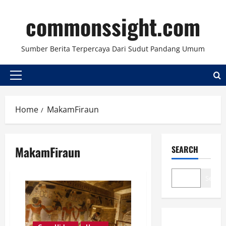
Skip
commonssight.com
to
content
Sumber Berita Terpercaya Dari Sudut Pandang Umum
Primary
Menu
Home
MakamFiraun
MakamFiraun
SEARCH
Search