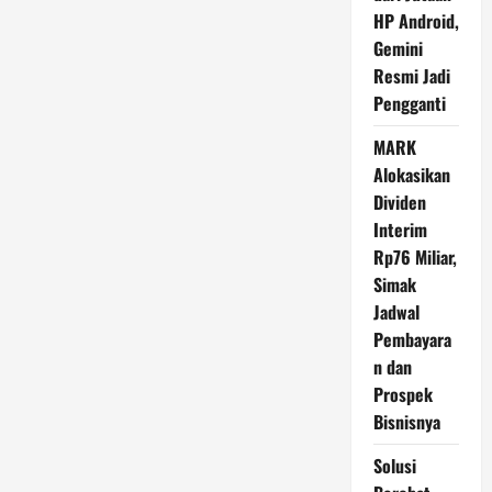
Mesir
HP Android,
Resmi
Dibuka
Gemini
Kembali
Setelah
Resmi Jadi
20
Tahun
Pengganti
Renovasi
MARK
Alokasikan
Dividen
Interim
Rp76 Miliar,
Simak
Jadwal
Pembayara
n dan
Prospek
Bisnisnya
Solusi