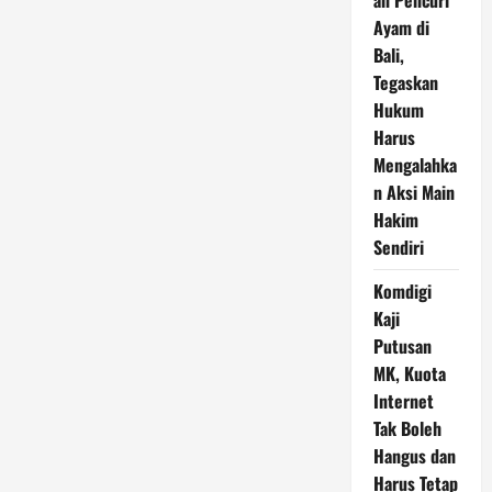
an Pencuri
Ayam di
Bali,
Tegaskan
Hukum
Harus
Mengalahka
n Aksi Main
Hakim
Sendiri
Komdigi
Kaji
Putusan
MK, Kuota
Internet
Tak Boleh
Hangus dan
Harus Tetap