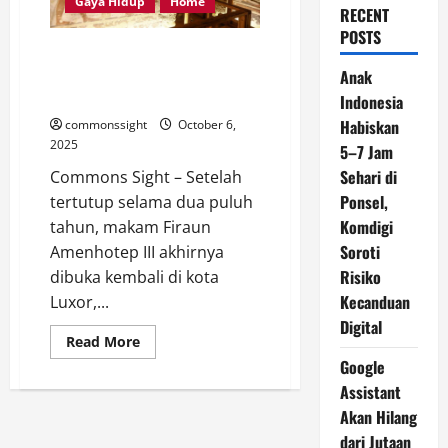
Gaya Hidup
Home
RECENT
POSTS
Makam Firaun Amenhotep III di
Mesir Resmi Dibuka Kembali
Anak
Setelah 20 Tahun Renovasi
Indonesia
Habiskan
commonssight
October 6,
2025
5–7 Jam
Sehari di
Commons Sight – Setelah
Ponsel,
tertutup selama dua puluh
Komdigi
tahun, makam Firaun
Soroti
Amenhotep III akhirnya
Risiko
dibuka kembali di kota
Kecanduan
Luxor,...
Digital
Read
Read More
more
Google
about
Makam
Assistant
Firaun
Amenhotep
Akan Hilang
III
di
dari Jutaan