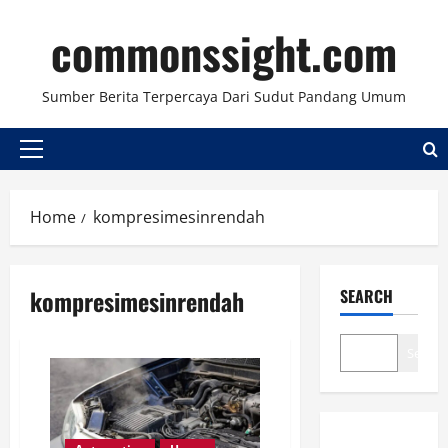
Skip
commonssight.com
to
content
Sumber Berita Terpercaya Dari Sudut Pandang Umum
Primary
Menu
Home
kompresimesinrendah
kompresimesinrendah
SEARCH
Search