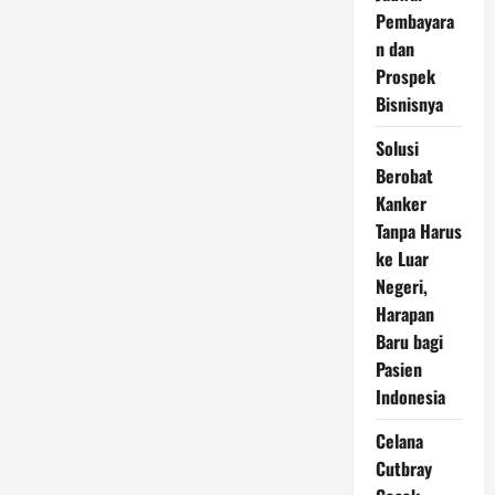
Pincang
yang
Pembayara
Perlu
n dan
Diwaspadai
Pengemudi
Prospek
Bisnisnya
Solusi
Berobat
Kanker
Tanpa Harus
ke Luar
Negeri,
Harapan
Baru bagi
Pasien
Indonesia
Celana
Cutbray