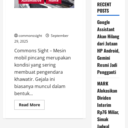
Automotive
Home
RECENT
POSTS
Penyebab Mesin Mobil Pincang
yang Perlu Diwaspadai
Google
Pengemudi
Assistant
Akan Hilang
commonssight
September
29, 2025
dari Jutaan
HP Android,
Commons Sight – Mesin
Gemini
mobil pincang merupakan
Resmi Jadi
kondisi yang sering
Pengganti
membuat pengendara
khawatir. Gejala ini
MARK
biasanya muncul dalam
Alokasikan
bentuk...
Dividen
Interim
Read
Read More
more
Rp76 Miliar,
about
Penyebab
Simak
Mesin
Mobil
Jadwal