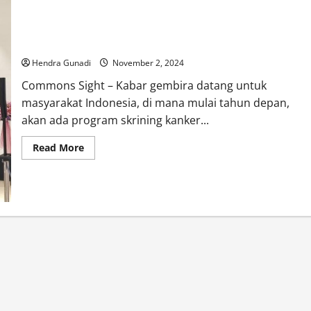
Mulai Tahun Depan, Skrining Kanker Gratis untuk Masyarakat!
Hendra Gunadi
November 2, 2024
Commons Sight – Kabar gembira datang untuk
masyarakat Indonesia, di mana mulai tahun depan,
akan ada program skrining kanker...
Read
Read More
more
about
Mulai
Tahun
Depan,
Skrining
Kanker
Gratis
untuk
Masyarakat!