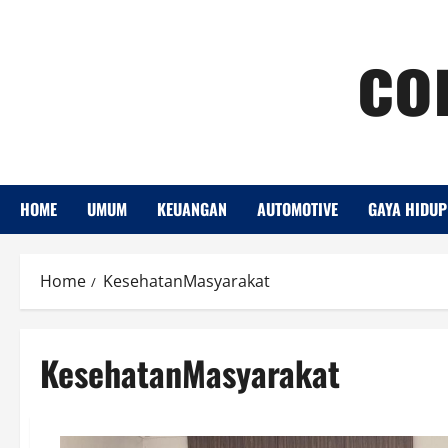
Skip
co
to
content
HOME
UMUM
KEUANGAN
AUTOMOTIVE
GAYA HIDUP
Home
KesehatanMasyarakat
KesehatanMasyarakat