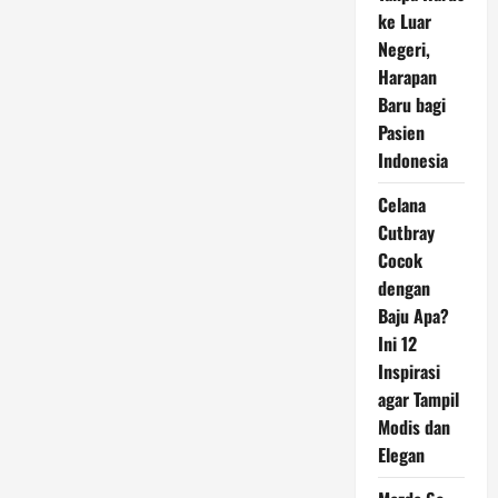
Bertanya
untuk
ke Luar
Cegah
Negeri,
Bunuh
Diri,
Harapan
Begini
Penjelasan
Baru bagi
Ahli
Pasien
Indonesia
Celana
Cutbray
Cocok
dengan
Baju Apa?
Ini 12
Inspirasi
agar Tampil
Modis dan
Elegan