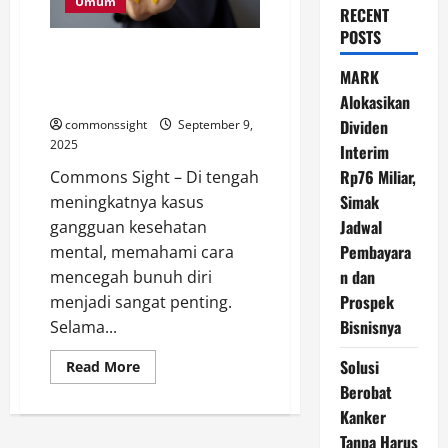
Umum
RECENT
POSTS
Pentingnya Mendengarkan dan
Bertanya untuk Cegah Bunuh
MARK
Diri, Begini Penjelasan Ahli
Alokasikan
Dividen
commonssight
September 9,
2025
Interim
Rp76 Miliar,
Commons Sight – Di tengah
Simak
meningkatnya kasus
Jadwal
gangguan kesehatan
Pembayara
mental, memahami cara
n dan
mencegah bunuh diri
Prospek
menjadi sangat penting.
Bisnisnya
Selama...
Solusi
Read
Read More
more
Berobat
about
Pentingnya
Kanker
Mendengarkan
dan
Tanpa Harus