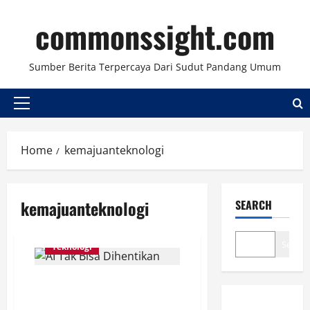
Skip
commonssight.com
to
content
Sumber Berita Terpercaya Dari Sudut Pandang Umum
Primary
Menu
Home
kemajuanteknologi
kemajuanteknologi
SEARCH
Search
Teknologi
Bos NVIDIA: AI Tak Bisa
Dihentikan, Bahkan Oleh Trump