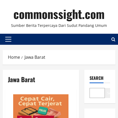
Skip
commonssight.com
to
content
Sumber Berita Terpercaya Dari Sudut Pandang Umum
Primary
Menu
Home
Jawa Barat
Jawa Barat
SEARCH
Search