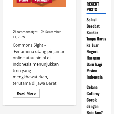
Home
Keuangan
RECENT
POSTS
Jawa Barat Catat Rekor Utang
Pinjol Tertinggi, Tembus Rp20,2
Solusi
Triliun
Berobat
Kanker
commonssight
September
11, 2025
Tanpa Harus
ke Luar
Commons Sight –
Negeri,
Fenomena utang pinjaman
Harapan
online atau pinjol di
Baru bagi
Indonesia menunjukkan
Pasien
tren yang
Indonesia
mengkhawatirkan,
terutama di Jawa Barat....
Celana
Cutbray
Read
Read More
more
Cocok
about
Jawa
dengan
Barat
Catat
Baju Apa?