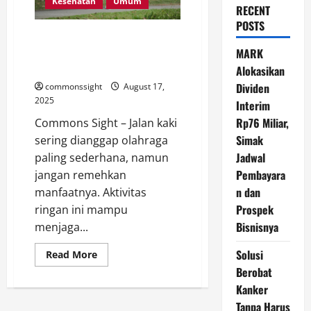
Kesehatan
Umum
RECENT
POSTS
Metode ‘Japanese Walking’,
Jalan Kaki 30 Menit dengan
MARK
Segudang Manfaat Kesehatan
Alokasikan
Dividen
commonssight
August 17,
2025
Interim
Rp76 Miliar,
Commons Sight – Jalan kaki
Simak
sering dianggap olahraga
Jadwal
paling sederhana, namun
Pembayara
jangan remehkan
n dan
manfaatnya. Aktivitas
Prospek
ringan ini mampu
Bisnisnya
menjaga...
Solusi
Read
Read More
more
Berobat
about
Metode
Kanker
‘Japanese
Walking’,
Tanpa Harus