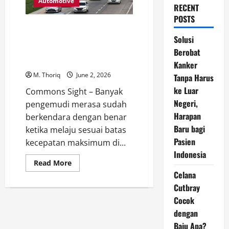
Automotive
RECENT
POSTS
Melaju 100 Kpj di Lajur Kanan
Tol Tetap Bisa Salah, Ini
Solusi
Kesalahan yang Masih Sering
Berobat
Dilakukan Pengemudi
Kanker
M. Thoriq
June 2, 2026
Tanpa Harus
ke Luar
Commons Sight – Banyak
Negeri,
pengemudi merasa sudah
Harapan
berkendara dengan benar
Baru bagi
ketika melaju sesuai batas
Pasien
kecepatan maksimum di...
Indonesia
Read
Read More
more
Celana
about
Melaju
Cutbray
100
Kpj
Cocok
di
dengan
Lajur
Kanan
Baju Apa?
Tol