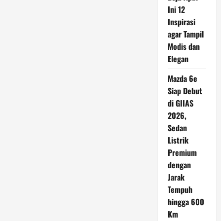
Tetap
Ini 12
Bisa
Salah,
Inspirasi
Ini
Kesalahan
agar Tampil
yang
Modis dan
Masih
Sering
Elegan
Dilakukan
Pengemudi
Mazda 6e
Siap Debut
di GIIAS
2026,
Sedan
Listrik
Premium
dengan
Jarak
Tempuh
hingga 600
Km