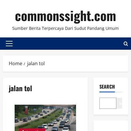
Skip
commonssight.com
to
content
Sumber Berita Terpercaya Dari Sudut Pandang Umum
Primary
Menu
Home
jalan tol
jalan tol
SEARCH
Search