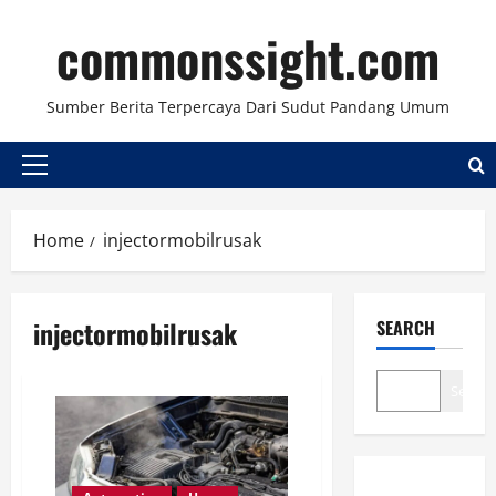
Skip
commonssight.com
to
content
Sumber Berita Terpercaya Dari Sudut Pandang Umum
Primary
Menu
Home
injectormobilrusak
injectormobilrusak
SEARCH
Search