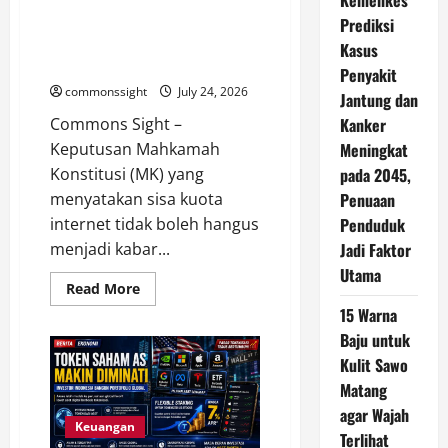
Kemenkes
Harus
Komdigi Kaji Putusan MK, Kuota
Prediksi
Mengalahkan
Aksi
Internet Tak Boleh Hangus dan
Kasus
Main
Harus Tetap Bisa Digunakan
Hakim
Penyakit
Sendiri
commonssight
July 24, 2026
Jantung dan
Commons Sight –
Kanker
Keputusan Mahkamah
Meningkat
Konstitusi (MK) yang
pada 2045,
menyatakan sisa kuota
Penuaan
internet tidak boleh hangus
Penduduk
menjadi kabar...
Jadi Faktor
Utama
Read
Read More
more
15 Warna
about
Komdigi
Baju untuk
Kaji
Putusan
Kulit Sawo
MK,
Kuota
Matang
Internet
agar Wajah
Tak
Boleh
Keuangan
Terlihat
Hangus