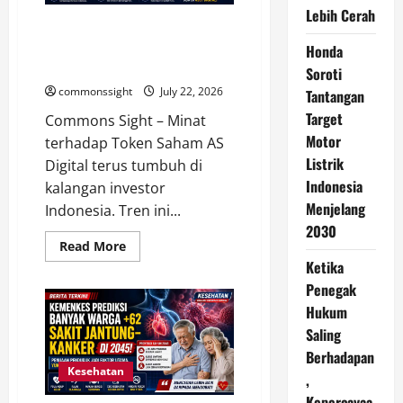
dan
Lebih Cerah
Harus
Token Saham AS Makin Diminati,
Tetap
Bisa
Investor Indonesia Mulai
Honda
Digunakan
Bangun Portofolio Global
Soroti
commonssight
July 22, 2026
Tantangan
Target
Commons Sight – Minat
Motor
terhadap Token Saham AS
Listrik
Digital terus tumbuh di
Indonesia
kalangan investor
Menjelang
Indonesia. Tren ini...
2030
Read
Read More
more
Ketika
about
Token
Penegak
Saham
AS
Hukum
Makin
Saling
Diminati,
Investor
Berhadapan
Indonesia
Mulai
Kesehatan
,
Bangun
Portofolio
Kepercayaa