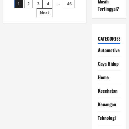
Masih
Posts
1
2
3
4
…
46
Target
Motor
Tertinggal?
Listrik
Next
pagination
Indonesia
Menjelang
2030
CATEGORIES
Automotive
Gaya Hidup
Home
Kesehatan
Keuangan
Teknologi