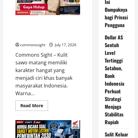
Ini
Kanker
Meningkat
Gaya Hidup
Dampaknya
pada
2045,
bagi Privasi
Penuaan
15 Warna Baju untuk Kulit Sawo
Pengguna
Penduduk
Jadi
Matang agar Wajah Terlihat
Faktor
Lebih Cerah
Dollar AS
Utama
Sentuh
commonssight
July 17, 2026
Level
Commons Sight – Kulit
Tertinggi
sawo matang memiliki
Setahun,
karakter hangat yang
Bank
menjadi ciri khas banyak
Indonesia
masyarakat Indonesia.
Perkuat
Warna...
Strategi
Read
Read More
Menjaga
more
Stabilitas
about
15
Rupiah
Warna
Baju
untuk
Sulit Keluar
Kulit