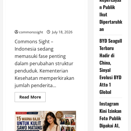
Global
Kemenkes Prediksi Kasus
n Publik
Penyakit Jantung dan Kanker
Ikut
Meningkat pada 2045, Penuaan
Dipertaruhk
Penduduk Jadi Faktor Utama
an
commonssight
July 18, 2026
BYD Seagull
Commons Sight –
Terbaru
Indonesia sedang
Hadir di
memasuki fase penting
China,
dalam perubahan struktur
Sinyal
penduduk. Kementerian
Evolusi BYD
Kesehatan memperkirakan
Atto 1
jumlah penderita...
Global
Read
Read More
more
Instagram
about
Kemenkes
Kini Izinkan
Prediksi
Kasus
Foto Publik
Penyakit
Dipakai AI,
Jantung
dan