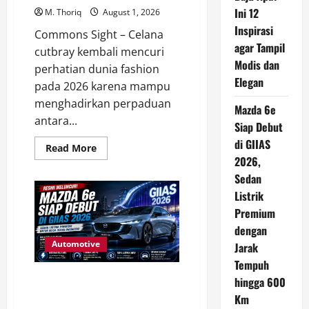
Negeri,
Ini 12
M. Thoriq
August 1, 2026
Harapan
Baru
Inspirasi
Commons Sight – Celana
bagi
agar Tampil
Pasien
cutbray kembali mencuri
Indonesia
Modis dan
perhatian dunia fashion
Elegan
pada 2026 karena mampu
menghadirkan perpaduan
Mazda 6e
antara...
Siap Debut
di GIIAS
Read
Read More
more
2026,
about
Celana
Sedan
Cutbray
Listrik
Cocok
dengan
Premium
Baju
Apa?
dengan
Ini
12
Automotive
Jarak
Inspirasi
agar
Tempuh
Tampil
Mazda 6e Siap Debut di GIIAS
hingga 600
Modis
dan
2026, Sedan Listrik Premium
Km
Elegan