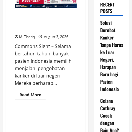
Kesehatan
RECENT
POSTS
Solusi Berobat Kanker Tanpa
Harus ke Luar Negeri, Harapan
Solusi
Baru bagi Pasien Indonesia
Berobat
Kanker
M. Thoriq
August 3, 2026
Tanpa Harus
Commons Sight – Selama
ke Luar
bertahun-tahun, banyak
Negeri,
pasien Indonesia memilih
Harapan
menjalani pengobatan
Baru bagi
kanker di luar negeri.
Pasien
Mereka berharap...
Indonesia
Read
Read More
more
Celana
Gaya Hidup
about
Solusi
Cutbray
Berobat
Cocok
Kanker
Celana Cutbray Cocok dengan
Tanpa
Baju Apa? Ini 12 Inspirasi agar
dengan
Harus
ke
Tampil Modis dan Elegan
Baju Apa?
Luar