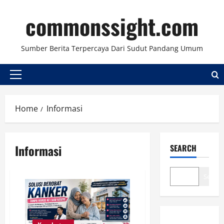
Skip
commonssight.com
to
content
Sumber Berita Terpercaya Dari Sudut Pandang Umum
Primary
Menu
Home
Informasi
Informasi
SEARCH
Search