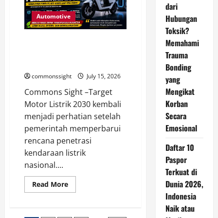
Sawo
dari
Matang
agar
Automotive
Hubungan
Wajah
Toksik?
Terlihat
Lebih
Honda Soroti Tantangan Target
Memahami
Cerah
Motor Listrik Indonesia
Trauma
Menjelang 2030
Bonding
commonssight
July 15, 2026
yang
Mengikat
Commons Sight –Target
Korban
Motor Listrik 2030 kembali
Secara
menjadi perhatian setelah
Emosional
pemerintah memperbarui
rencana penetrasi
Daftar 10
kendaraan listrik
Paspor
nasional....
Terkuat di
Dunia 2026,
Read
Read More
more
Indonesia
about
Honda
Naik atau
Soroti
Tantangan