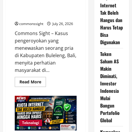
Bali, Tegaskan Hukum Harus
600
Internet
Km
Mengalahkan Aksi Main Hakim
Tak Boleh
Sendiri
Hangus dan
commonssight
July 26, 2026
Harus Tetap
Commons Sight – Kasus
Bisa
pengeroyokan yang
Digunakan
menewaskan seorang pria
Token
di Kabupaten Buleleng, Bali,
Saham AS
menyita perhatian
Makin
masyarakat di...
Diminati,
Read
Read More
Investor
more
about
Indonesia
Anggota
Mulai
DPD
Kecam
Bangun
Pengeroyokan
Pencuri
Portofolio
Ayam
di
Global
Bali,
Teknologi
Tegaskan
Hukum