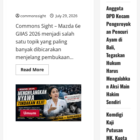
dengan Jarak Tempuh hingga
600 Km
Anggota
DPD Kecam
commonssight
July 29, 2026
Pengeroyok
Commons Sight – Mazda 6e
an Pencuri
GIIAS 2026 menjadi salah
Ayam di
satu topik yang paling
Bali,
banyak dibicarakan
Tegaskan
menjelang pembukaan...
Hukum
Read
Read More
Harus
more
Mengalahka
about
Mazda
n Aksi Main
6e
Siap
Hakim
Debut
di
Sendiri
GIIAS
2026,
Sedan
Umum
Komdigi
Listrik
Kaji
Premium
dengan
Anggota DPD Kecam
Putusan
Jarak
Tempuh
Pengeroyokan Pencuri Ayam di
MK, Kuota
hingga