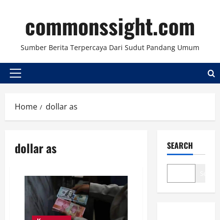
Skip
commonssight.com
to
content
Sumber Berita Terpercaya Dari Sudut Pandang Umum
Primary
Menu
Home
dollar as
dollar as
SEARCH
Search