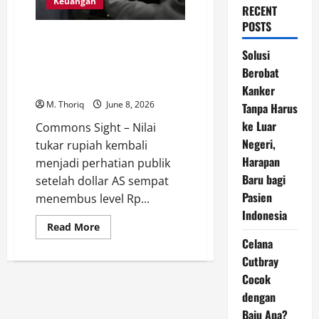
Keuangan
RECENT
POSTS
Dollar AS Tembus Rp 18.200,
Mengapa Rupiah Masih Sulit
Solusi
Bangkit Meski Berbagai
Berobat
Strategi Sudah Diterapkan?
Kanker
M. Thoriq
June 8, 2026
Tanpa Harus
ke Luar
Commons Sight – Nilai
Negeri,
tukar rupiah kembali
Harapan
menjadi perhatian publik
Baru bagi
setelah dollar AS sempat
Pasien
menembus level Rp...
Indonesia
Read
Read More
more
Celana
about
Dollar
Cutbray
AS
Tembus
Cocok
Rp
dengan
18.200,
Mengapa
Baju Apa?
Rupiah