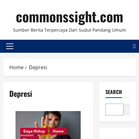
Skip
commonssight.com
to
content
Sumber Berita Terpercaya Dari Sudut Pandang Umum
Primary
Menu
Home
Depresi
Depresi
SEARCH
Search
Gaya Hidup
Home