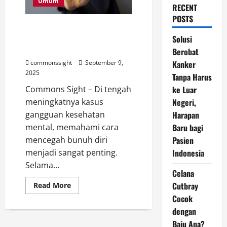
Umum
RECENT
POSTS
Pentingnya Mendengarkan dan
Bertanya untuk Cegah Bunuh
Solusi
Diri, Begini Penjelasan Ahli
Berobat
commonssight
September 9,
Kanker
2025
Tanpa Harus
Commons Sight – Di tengah
ke Luar
meningkatnya kasus
Negeri,
gangguan kesehatan
Harapan
mental, memahami cara
Baru bagi
mencegah bunuh diri
Pasien
menjadi sangat penting.
Indonesia
Selama...
Celana
Read
Cutbray
Read More
more
Cocok
about
Pentingnya
dengan
Mendengarkan
dan
Baju Apa?