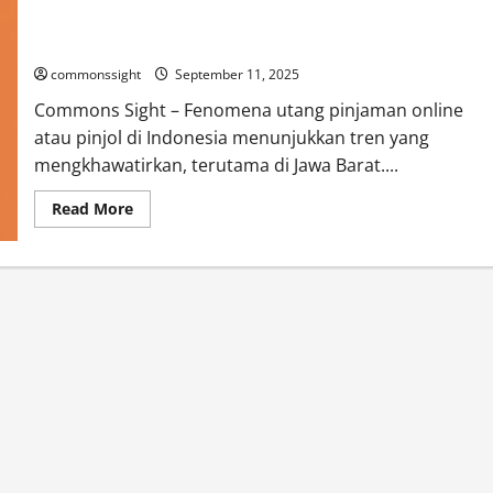
Jawa Barat Catat Rekor Utang Pinjol Tertinggi, Tembus
Rp20,2 Triliun
commonssight
September 11, 2025
Commons Sight – Fenomena utang pinjaman online
atau pinjol di Indonesia menunjukkan tren yang
mengkhawatirkan, terutama di Jawa Barat....
Read
Read More
more
about
Jawa
Barat
Catat
Rekor
Utang
Pinjol
Tertinggi,
Tembus
Rp20,2
Triliun