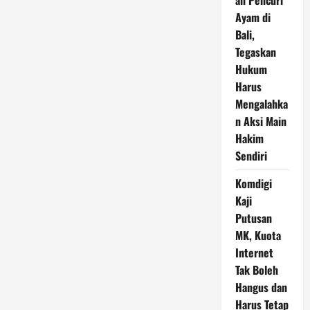
an Pencuri
Ayam di
Bali,
Tegaskan
Hukum
Harus
Mengalahka
n Aksi Main
Hakim
Sendiri
Komdigi
Kaji
Putusan
MK, Kuota
Internet
Tak Boleh
Hangus dan
Harus Tetap