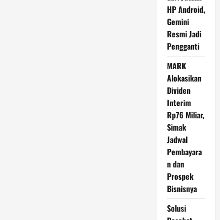
Saat
HP Android,
Idul
Adha?
Gemini
Ini
Resmi Jadi
Penjelasan
Ahli
Pengganti
MARK
Alokasikan
Dividen
Interim
Rp76 Miliar,
Simak
Jadwal
Pembayara
n dan
Prospek
Bisnisnya
Solusi