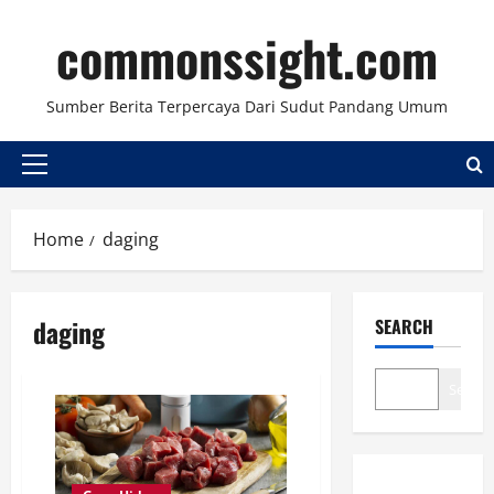
Skip
commonssight.com
to
content
Sumber Berita Terpercaya Dari Sudut Pandang Umum
Primary
Menu
Home
daging
daging
SEARCH
Search