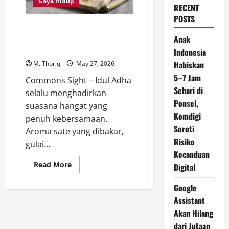
Gaya Hidup
RECENT
POSTS
Berapa Banyak Daging Sapi yang
Aman Dikonsumsi Saat Idul
Anak
Adha? Ini Penjelasan Ahli
Indonesia
Habiskan
M. Thoriq
May 27, 2026
5–7 Jam
Commons Sight – Idul Adha
Sehari di
selalu menghadirkan
Ponsel,
suasana hangat yang
Komdigi
penuh kebersamaan.
Soroti
Aroma sate yang dibakar,
Risiko
gulai...
Kecanduan
Read
Read More
Digital
more
about
Berapa
Google
Banyak
Assistant
Daging
Sapi
Akan Hilang
yang
Aman
dari Jutaan
Dikonsumsi