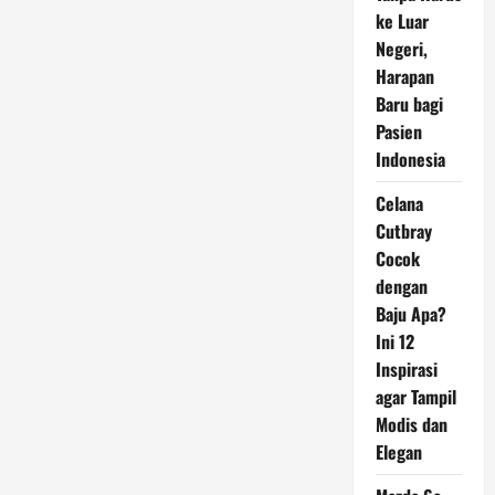
Akuisisi
ke Luar
Divisi
Siber
Negeri,
BlackBerry
dengan
Harapan
Nilai
Baru bagi
Fantastis
Pasien
Indonesia
Celana
Cutbray
Cocok
dengan
Baju Apa?
Ini 12
Inspirasi
agar Tampil
Modis dan
Elegan