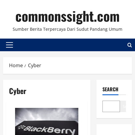
Skip
commonssight.com
to
content
Sumber Berita Terpercaya Dari Sudut Pandang Umum
Primary
Menu
Home
Cyber
Cyber
SEARCH
Search