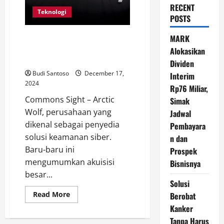
RECENT
Teknologi
POSTS
Arctic Wolf Akuisisi Divisi Siber
MARK
BlackBerry dengan Nilai
Alokasikan
Fantastis
Dividen
Budi Santoso
December 17,
Interim
2024
Rp76 Miliar,
Commons Sight – Arctic
Simak
Wolf, perusahaan yang
Jadwal
dikenal sebagai penyedia
Pembayara
solusi keamanan siber.
n dan
Baru-baru ini
Prospek
mengumumkan akuisisi
Bisnisnya
besar...
Solusi
Read
Read More
Berobat
more
Kanker
about
Arctic
Tanpa Harus
Wolf