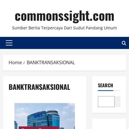
Skip
commonssight.com
to
content
Sumber Berita Terpercaya Dari Sudut Pandang Umum
Primary
Menu
Home
BANKTRANSAKSIONAL
BANKTRANSAKSIONAL
SEARCH
Search