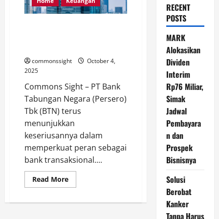
Home
Keuangan
RECENT
POSTS
BTN (BBTN) Fokus Jadi Bank
Transaksional dengan Perkuat
MARK
Transformasi SDM
Alokasikan
Dividen
commonssight
October 4,
2025
Interim
Rp76 Miliar,
Commons Sight – PT Bank
Simak
Tabungan Negara (Persero)
Jadwal
Tbk (BTN) terus
Pembayara
menunjukkan
n dan
keseriusannya dalam
Prospek
memperkuat peran sebagai
Bisnisnya
bank transaksional....
Solusi
Read
Read More
more
Berobat
about
BTN
Kanker
(BBTN)
Fokus
Tanpa Harus