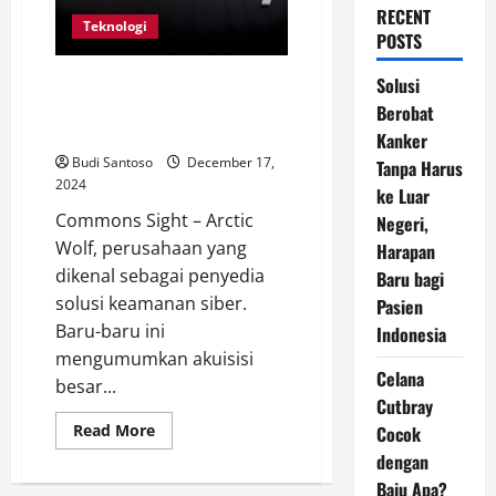
RECENT
Teknologi
POSTS
Arctic Wolf Akuisisi Divisi Siber
Solusi
BlackBerry dengan Nilai
Berobat
Fantastis
Kanker
Budi Santoso
December 17,
Tanpa Harus
2024
ke Luar
Commons Sight – Arctic
Negeri,
Wolf, perusahaan yang
Harapan
dikenal sebagai penyedia
Baru bagi
solusi keamanan siber.
Pasien
Baru-baru ini
Indonesia
mengumumkan akuisisi
Celana
besar...
Cutbray
Read
Read More
Cocok
more
dengan
about
Arctic
Baju Apa?
Wolf