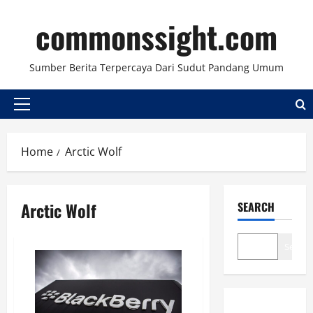
Skip
commonssight.com
to
content
Sumber Berita Terpercaya Dari Sudut Pandang Umum
Primary
Menu
Home
Arctic Wolf
Arctic Wolf
SEARCH
Search